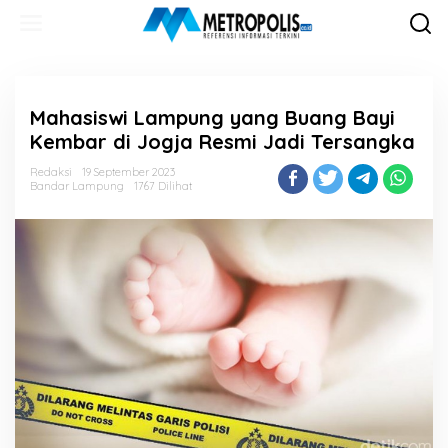
Lewati
ke
konten
Mahasiswi Lampung yang Buang Bayi
Kembar di Jogja Resmi Jadi Tersangka
Redaksi
19 September 2023
Bandar Lampung
1767 Dilihat