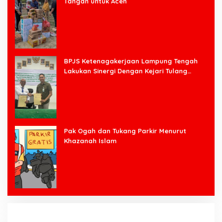
Tangan untuk Aceh
BPJS Ketenagakerjaan Lampung Tengah
Lakukan Sinergi Dengan Kejari Tulang
Bawang Barat
Pak Ogah dan Tukang Parkir Menurut
Khazanah Islam