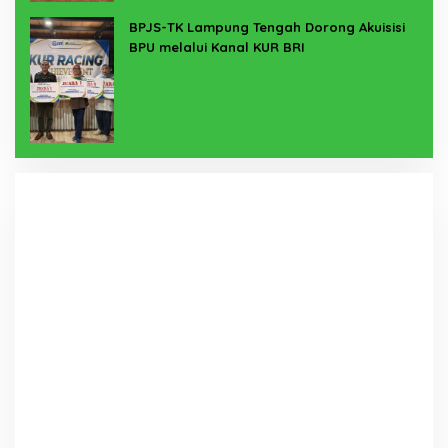
BPJS-TK Lampung Tengah Dorong Akuisisi
BPU melalui Kanal KUR BRI