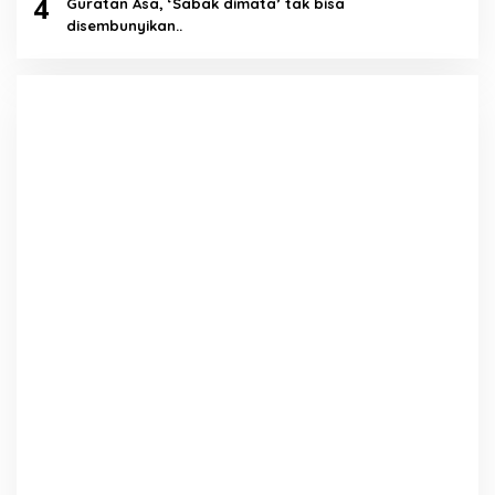
4
Guratan Asa, ‘Sabak dimata’ tak bisa
disembunyikan..