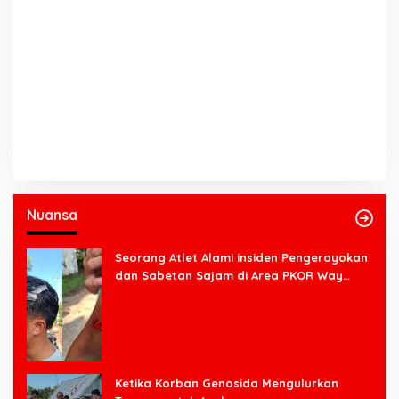
Nuansa
Seorang Atlet Alami insiden Pengeroyokan
dan Sabetan Sajam di Area PKOR Way
Halim
Ketika Korban Genosida Mengulurkan