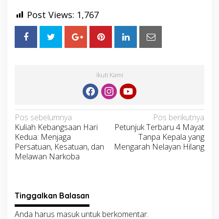
Post Views:
1,767
Ikuti Kami
Navigasi
Pos sebelumnya
Pos berikutnya
Kuliah Kebangsaan Hari
Petunjuk Terbaru 4 Mayat
pos
Kedua: Menjaga
Tanpa Kepala yang
Persatuan, Kesatuan, dan
Mengarah Nelayan Hilang
Melawan Narkoba
Tinggalkan Balasan
Anda harus
masuk
untuk berkomentar.