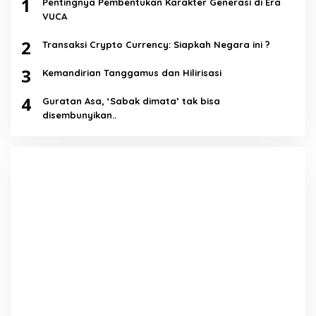
1
Pentingnya Pembentukan Karakter Generasi di Era
VUCA
2
Transaksi Crypto Currency: Siapkah Negara ini ?
3
Kemandirian Tanggamus dan Hilirisasi
4
Guratan Asa, ‘Sabak dimata’ tak bisa
disembunyikan..