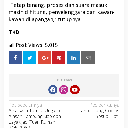
“Tetap tenang, proses dan suara masuk
masih dihitung, penyelenggara dan kawan-
kawan dilapangan,” tutupnya.
TKD
Post Views:
5,015
Ikuti Kami
Navigasi
Pos sebelumnya
Pos berikutnya
Amalsyah Tarmizi Ungkap
Tanpa Uang, Coblos
pos
Alasan Lampung Siap dan
Sesuai Hati!
Layak jadi Tuan Rumah
PON 2032