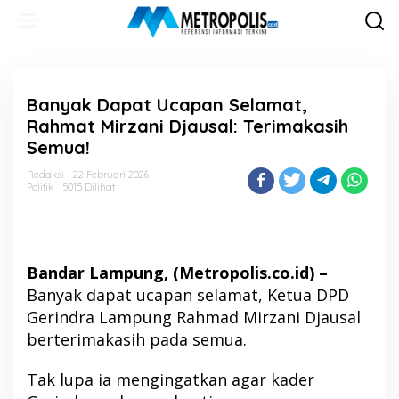
Lewati
ke
konten
Banyak Dapat Ucapan Selamat,
Rahmat Mirzani Djausal: Terimakasih
Semua!
Redaksi
22 Februari 2026
Politik
5015 Dilihat
Bandar Lampung, (Metropolis.co.id) –
Banyak dapat ucapan selamat, Ketua DPD
Gerindra Lampung Rahmad Mirzani Djausal
berterimakasih pada semua.
Tak lupa ia mengingatkan agar kader