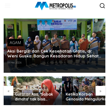
Lewati
ke
konten
AGAM
Aksi Bergizi dan Cek Kesehatan Gratis, dr.
Weni Guska: Bangun Kesadaran Hidup Sehat
Sejak Dini
19 Mei 2026
«
»
Guratan Asa, ‘Sabak
Ketika Korban
dimata’ tak bisa
Genosida Mengulurkan
disembunyikan..
Tangan untuk Aceh