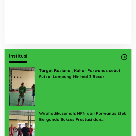
Institusi
Target Rasional, Kahar Porwanas sebut
Futsal Lampung Minimal 3 Besar
Wirahadikusumah: HPN dan Porwanas Efek
Berganda Sukses Prestasi dan
Penyelenggaraan