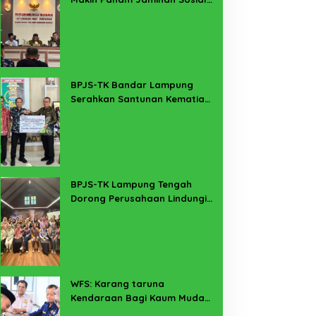
Ketenagakerjaan
BPJS-TK Bandar Lampung
Serahkan Santunan Kematian
PMI Taiwan di Lampung Timur
BPJS-TK Lampung Tengah
Dorong Perusahaan Lindungi
Pekerja Sekitar Melalui
Program SERTAKAN
WFS: Karang taruna
Kendaraan Bagi Kaum Muda
untuk Lampung Yang Maju