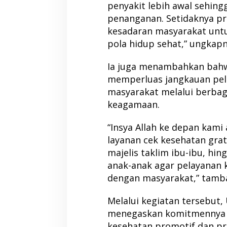
penyakit lebih awal sehin
penanganan. Setidaknya 
kesadaran masyarakat unt
pola hidup sehat,” ungkapn
Ia juga menambahkan bahw
memperluas jangkauan pel
masyarakat melalui berbaga
keagamaan.
“Insya Allah ke depan kam
layanan cek kesehatan grati
majelis taklim ibu-ibu, hi
anak-anak agar pelayanan 
dengan masyarakat,” tamba
Melalui kegiatan tersebu
menegaskan komitmennya 
kesehatan promotif dan p