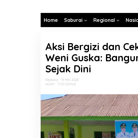
Home
Saburai
Regional
Nasi
Aksi Bergizi dan Ce
Weni Guska: Bangu
Sejak Dini
Redaksi
19 Mei 2026
AGAM
1720 Dilihat