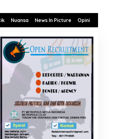
tik
Nuansa
News In Picture
Opini