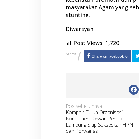
masyarakat Agam yang seha
stunting.
Diwarsyah
Post Views:
1,720
/
Shares
Share on facebook
0
Navigasi
Pos sebelumnya
Kompak, Tujuh Organisasi
pos
Konstituen Dewan Pers di
Lampung Siap Sukseskan HPN
dan Porwanas