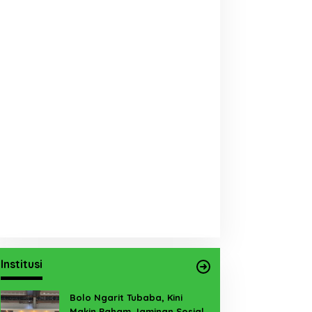
Institusi
Bolo Ngarit Tubaba, Kini
Makin Paham Jaminan Sosial