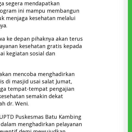
gga segera mendapatkan
program ini mampu membangun
uk menjaga kesehatan melalui
ya.
a ke depan pihaknya akan terus
ayanan kesehatan gratis kepada
i kegiatan sosial dan
i akan mencoba menghadirkan
s di masjid usai salat Jumat,
ngga tempat-tempat pengajian
kesehatan semakin dekat
h dr. Weni.
t, UPTD Puskesmas Batu Kambing
dalam menghadirkan pelayanan
reventif demi mewujudkan