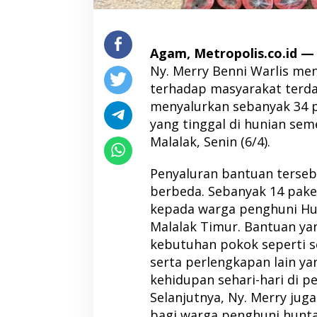
Agam, Metropolis.co.id 
Ny. Merry Benni Warlis me
terhadap masyarakat ter
menyalurkan sebanyak 34 
yang tinggal di hunian sem
Malalak, Senin (6/4).
Penyaluran bantuan tersebu
berbeda. Sebanyak 14 pake
kepada warga penghuni Hun
Malalak Timur. Bantuan ya
kebutuhan pokok seperti se
serta perlengkapan lain y
kehidupan sehari-hari di p
Selanjutnya, Ny. Merry ju
bagi warga penghuni huntar