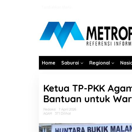
Lewati
Tambahkan Menu
ke
konten
Home
Saburai
Regional
Nasi
Ketua TP-PKK Agam
Bantuan untuk War
Redaksi
7 April 2026
AGAM
371 Dilihat