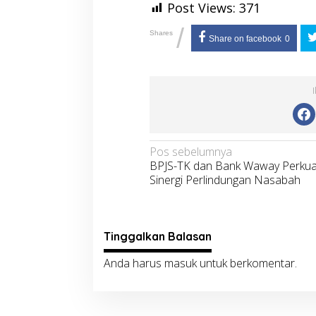
Post Views:
371
/
Shares
Share on facebook
0
Navigasi
Pos sebelumnya
BPJS-TK dan Bank Waway Perkua
pos
Sinergi Perlindungan Nasabah
Tinggalkan Balasan
Anda harus
masuk
untuk berkomentar.