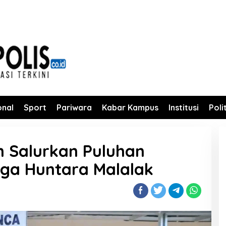
onal
Sport
Pariwara
Kabar Kampus
Institusi
Poli
 Salurkan Puluhan
ga Huntara Malalak