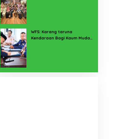
Pekerja Sekitar Melalui
Program SERTAKAN
WFS: Karang taruna
Kendaraan Bagi Kaum Muda
untuk Lampung Yang Maju