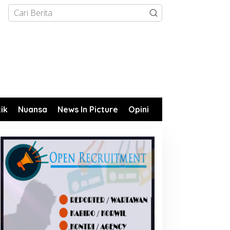
tik
Nuansa
News In Picture
Opini