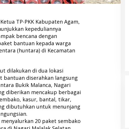
—
Ketua TP-PKK Kabupaten Agam,
nunjukkan kepeduliannya
dampak bencana dengan
paket bantuan kepada warga
entara (huntara) di Kecamatan
t dilakukan di dua lokasi
t bantuan diserahkan langsung
tara Bukik Malanca, Nagari
ng diberikan mencakup berbagai
mbako, kasur, bantal, tikar,
ang dibutuhkan untuk menunjang
engungsian.
ga menyalurkan 20 paket sembako
a di Nagari Malalak Selatan.