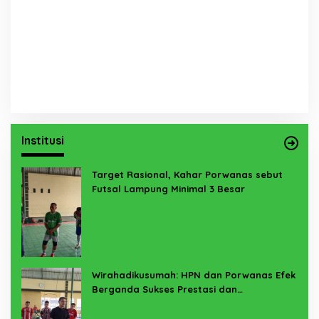
Institusi
Target Rasional, Kahar Porwanas sebut
Futsal Lampung Minimal 3 Besar
Wirahadikusumah: HPN dan Porwanas Efek
Berganda Sukses Prestasi dan
Penyelenggaraan