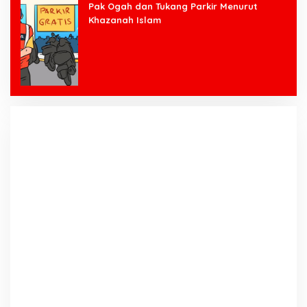
Pak Ogah dan Tukang Parkir Menurut
Khazanah Islam