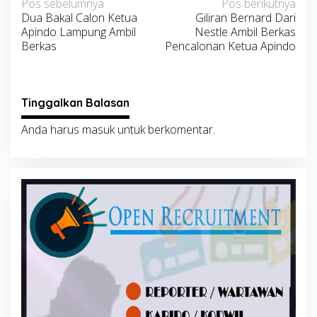
Navigasi
Pos sebelumnya
Pos berikutnya
Dua Bakal Calon Ketua
Giliran Bernard Dari
pos
Apindo Lampung Ambil
Nestle Ambil Berkas
Berkas
Pencalonan Ketua Apindo
Tinggalkan Balasan
Anda harus
masuk
untuk berkomentar.