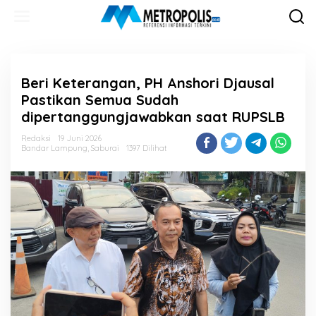
Lewati
ke
konten
Beri Keterangan, PH Anshori Djausal
Pastikan Semua Sudah
dipertanggungjawabkan saat RUPSLB
Redaksi
19 Juni 2026
Bandar Lampung
,
Saburai
1397 Dilihat