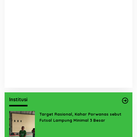
Institusi
Target Rasional, Kahar Porwanas sebut
Futsal Lampung Minimal 3 Besar