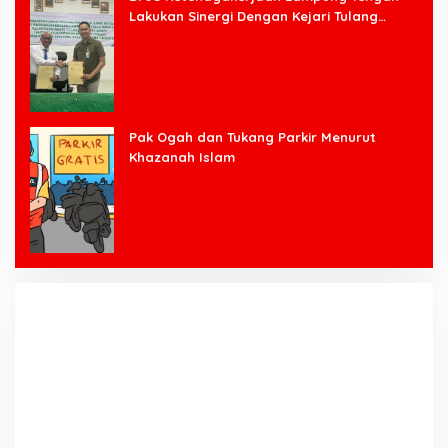
Lakukan Sinergi Dengan Kejari Tulang
Bawang Barat
Pak Ogah dan Tukang Parkir Menurut
Khazanah Islam