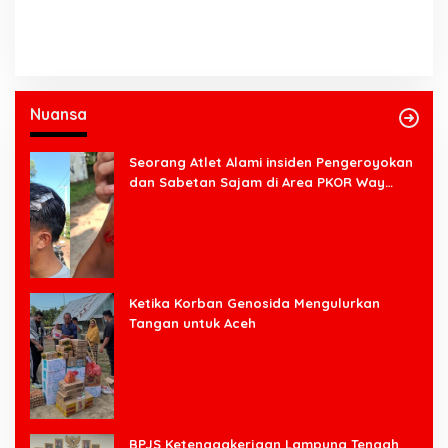
Nuansa
Seorang Atlet Alami insiden Pengeroyokan
dan Sabetan Sajam di Area PKOR Way
Halim
Ketika Korban Genosida Mengulurkan
Tangan untuk Aceh
BPJS Ketenagakerjaan Lampung Tengah