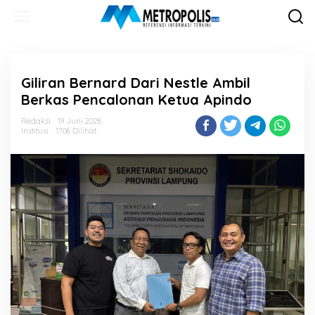
Lewati
ke
konten
Giliran Bernard Dari Nestle Ambil
Berkas Pencalonan Ketua Apindo
Redaksi
19 Juni 2026
Institusi
1706 Dilihat