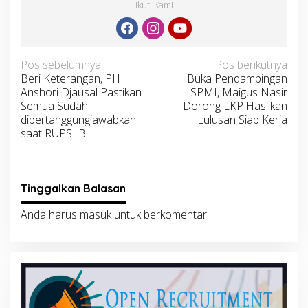
Ikuti Kami
Navigasi
Pos sebelumnya
Pos berikutnya
Beri Keterangan, PH
Buka Pendampingan
pos
Anshori Djausal Pastikan
SPMI, Maigus Nasir
Semua Sudah
Dorong LKP Hasilkan
dipertanggungjawabkan
Lulusan Siap Kerja
saat RUPSLB
Tinggalkan Balasan
Anda harus
masuk
untuk berkomentar.