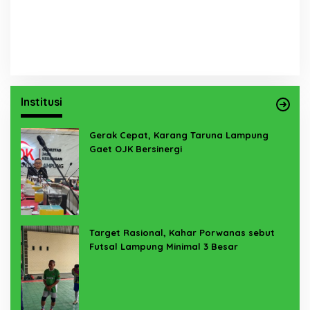
Institusi
Gerak Cepat, Karang Taruna Lampung
Gaet OJK Bersinergi
Target Rasional, Kahar Porwanas sebut
Futsal Lampung Minimal 3 Besar