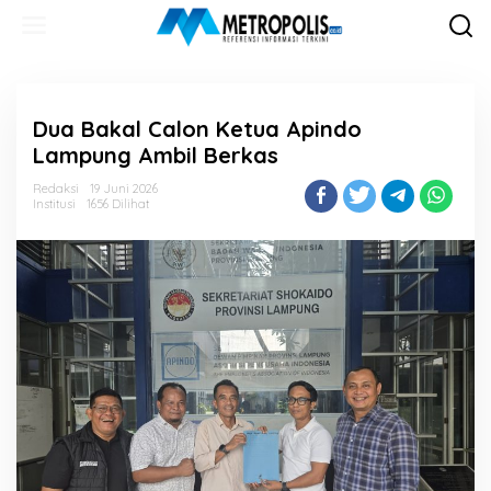
Lewati
ke
konten
Dua Bakal Calon Ketua Apindo
Lampung Ambil Berkas
Redaksi
19 Juni 2026
Institusi
1656 Dilihat