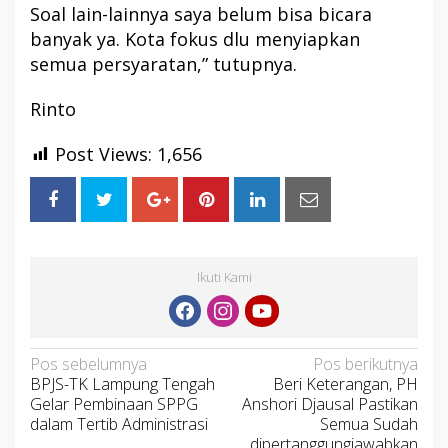
Soal lain-lainnya saya belum bisa bicara
banyak ya. Kota fokus dlu menyiapkan
semua persyaratan,” tutupnya.
Rinto
Post Views:
1,656
Ikuti Kami
Navigasi
Pos sebelumnya
Pos berikutnya
BPJS-TK Lampung Tengah
Beri Keterangan, PH
pos
Gelar Pembinaan SPPG
Anshori Djausal Pastikan
dalam Tertib Administrasi
Semua Sudah
dipertanggungjawabkan