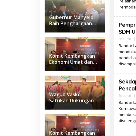
Pelatiha
Permodal
Gubernur Mahyeldi
Raih Penghargaan
Pempr
Kartika Pamong Praja
SDM U
Madya dari IPDN
Saburai
|
Bandar L
mendukun
Komit Kembangkan
pendidika
Ekonomi Umat dan
disampai
Budaya Halal di
Sumbar, Gubernur
Mahyeldi Raih
Sekda
Penghargaan
Pencak
Nasional
Wagub Vasko
Saburai
|
Satukan Dukungan
Bandar L
Daerah, Sumbar
Kurniawa
Siapkan Usulan
membuka 
Kawasan
diselengg
Sawahlunto–
Sijunjung–
Komit Kembangkan