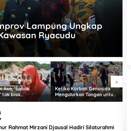
emprov Lampung Ungkap
 Kawasan Ryacudu
»
 Korban Genosida
BPJS, Rohan, dan Rojali:
P
urkan Tangan untuk
Opera Sunyi di Negeri yang
K
Ramai Tapi Sepi
V
i
ur Rahmat Mirzani Djausal Hadiri Silaturahmi