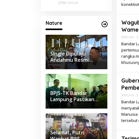
Ponpes di Bandar
20180 Dilihat
konektiv
Lampung
Wagub
Nature
Wamen
Saburai
|
Bandar L
pertemua
Single Dipulaju
rangka m
Andahmu Resmi
khususny
dirilis Bangkitkan
Gairah musik
Lampung
Gubern
Pembe
BPJS-TK Bandar
Saburai
|
Lampung Pastikan
Bandar L
Penanganan Medis
menyatak
Petugas BPBD
Manusia 
Maksimal
tersebut
Selamat, Putri
Terima
Wanhat PWI