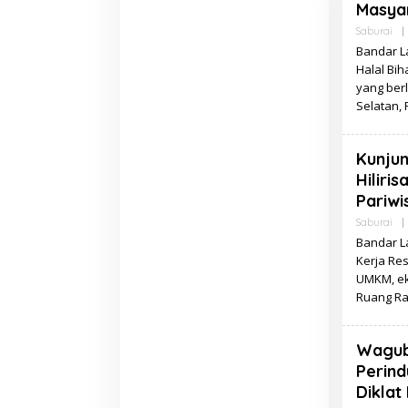
Masya
Saburai
|
Bandar L
Halal Bi
yang ber
Selatan, 
Kunju
Hiliri
Pariw
Saburai
|
Bandar L
Kerja Res
UMKM, eko
Ruang Ra
Wagub
Perind
Diklat 