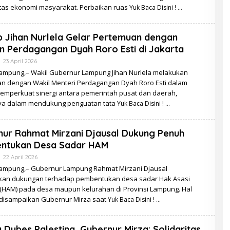
itas ekonomi masyarakat. Perbaikan ruas
Yuk Baca Disini !
 Jihan Nurlela Gelar Pertemuan dengan
 Perdagangan Dyah Roro Esti di Jakarta
Oleh
23 April 2026
Redaksi
ampung,– Wakil Gubernur Lampung Jihan Nurlela melakukan
n dengan Wakil Menteri Perdagangan Dyah Roro Esti dalam
emperkuat sinergi antara pemerintah pusat dan daerah,
a dalam mendukung penguatan tata
Yuk Baca Disini !
ur Rahmat Mirzani Djausal Dukung Penuh
ntukan Desa Sadar HAM
Oleh
22 April 2026
Redaksi
ampung,– Gubernur Lampung Rahmat Mirzani Djausal
an dukungan terhadap pembentukan desa sadar Hak Asasi
(HAM) pada desa maupun kelurahan di Provinsi Lampung. Hal
 disampaikan Gubernur Mirza saat
Yuk Baca Disini !
 Dubes Palestina, Gubernur Mirza: Solidaritas