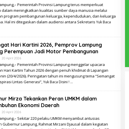
Redaksi
ampung,– Pemerintah Provinsi Lampung terus memperkuat
 dalam meningkatkan kualitas sumber daya manusia melalui
n program pembangunan keluarga, kependudukan, dan keluarga
. Hal ini ditegaskan dalam audiensi antara Sekretaris
Yuk Baca
at Hari Kartini 2026, Pemprov Lampung
g Perempuan Jadi Motor Pembangunan
Oleh
20 April 2026
Redaksi
ampung,– Pemerintah Provinsi Lampung menggelar upacara
an Hari Kartini Tahun 2026 dengan penuh khidmat di Lapangan
enin (20/4/2026). Peringatan tahun ini mengusung tema “Semangat
Inspirasi Lintas Generasi”,
Yuk Baca Disini !
nur Mirza Tekankan Peran UMKM dalam
mbuhan Ekonomi Daerah
Oleh
20 April 2026
Redaksi
ampung,– Sekitar 220 pelaku UMKM menyambut antusias
n Gubernur Lampung, Rahmat Mirzani Djausal dalam kegiatan