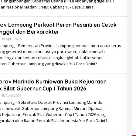
n Pengembangan Kapasitas Usaha (PKU) Akbar yang digelar PT
an Nasional Madani (PNM) Cabang
Yuk Baca Disini !
ov Lampung Perkuat Peran Pesantren Cetak
nggul dan Berkarakter
Oleh
19 April 2026
Redaksi
ampung,– Pemerintah Provinsi Lampung berkomitmen untuk terus
g generasi muda, khususnya para santri, dalam meraih
n tinggi dan berkontribusi di tingkat global. Hal tersebut
kan Gubernur Lampung yang diwakili
Yuk Baca Disini !
prov Marindo Kurniawan Buka Kejuaraan
 Silat Gubernur Cup I Tahun 2026
Oleh
18 April 2026
Redaksi
ampung,– Sekretaris Daerah Provinsi Lampung Marindo
n, mewakili Gubernur Lampung Rahmat Mirzani Djausal,
Kejuaraan Pencak Silat Gubernur Cup I Tahun 2026 yang
arakan oleh Ikatan Pencak Silat Indonesia
Yuk Baca Disini !