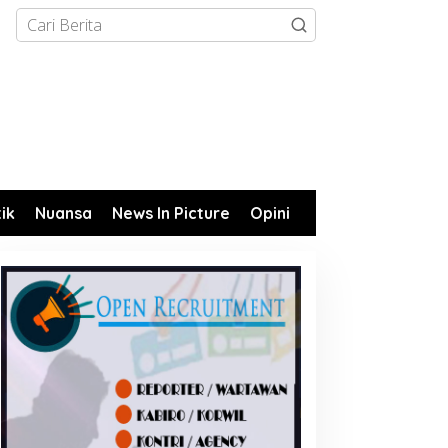
tik
Nuansa
News In Picture
Opini