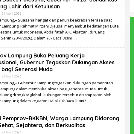
g Lahir dari Ketulusan
Oleh
21 April 2026
Redaksi
ampung,– Suasana hangat dan penuh keakraban terasa saat
 Lampung, Rahmat Mirzani Djausal menyambut kedatangan Duta
estina untuk Indonesia, Abdalfatah A.K. Alsattari, di ruang
 Senin (20/4/2026). Dalam
Yuk Baca Disini !
ov Lampung Buka Peluang Kerja
asional, Gubernur Tegaskan Dukungan Akses
 bagi Generasi Muda
Oleh
21 April 2026
Redaksi
ampung,– Gubernur Lampung tegaskan dukungan pemerintah
 Lampung dalam membuka akses bagi generasi muda untuk
luang di tingkat global. Dukungan tersebut disampaikan oleh
 Lampung dalam kegiatan Halal
Yuk Baca Disini !
gi Pemprov–BKKBN, Warga Lampung Didorong
Sehat, Sejahtera, dan Berkualitas
Oleh
21 April 2026