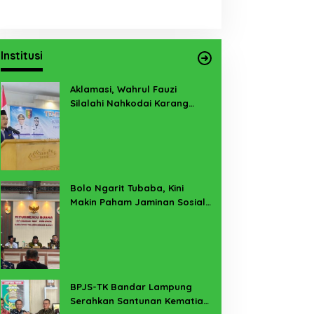
Institusi
Aklamasi, Wahrul Fauzi
Silalahi Nahkodai Karang
Taruna Lampung 2026-2031
Bolo Ngarit Tubaba, Kini
Makin Paham Jaminan Sosial
Ketenagakerjaan
BPJS-TK Bandar Lampung
Serahkan Santunan Kematian