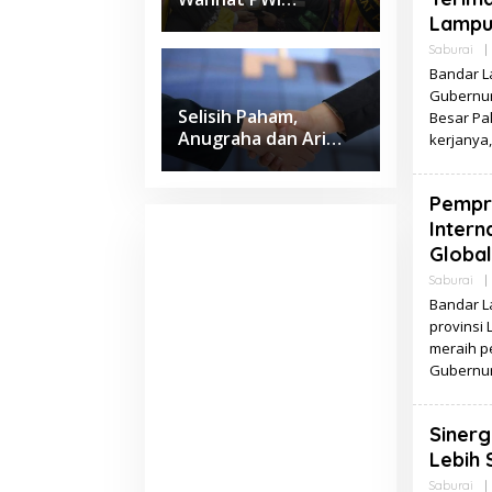
Lampung Jadi Lulusan
Lampun
Terbaik Kedokteran
Saburai
|
Unila dengan IPK 4
Bandar L
Gubernur
Selisih Paham,
Besar Pal
Anugraha dan Ari
kerjanya,
Wahyu Sepakat Pilih
Jalur Damai
Pempr
Intern
Global
Saburai
|
Bandar L
provinsi
meraih pe
Gubernur
Siner
Lebih 
Saburai
|