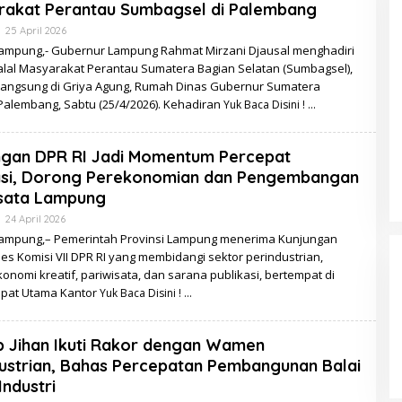
rakat Perantau Sumbagsel di Palembang
Oleh
25 April 2026
Redaksi
ampung,- Gubernur Lampung Rahmat Mirzani Djausal menghadiri
halal Masyarakat Perantau Sumatera Bagian Selatan (Sumbagsel),
langsung di Griya Agung, Rumah Dinas Gubernur Sumatera
Palembang, Sabtu (25/4/2026). Kehadiran
Yuk Baca Disini !
ngan DPR RI Jadi Momentum Percepat
sasi, Dorong Perekonomian dan Pengembangan
isata Lampung
Oleh
24 April 2026
Redaksi
ampung,– Pemerintah Provinsi Lampung menerima Kunjungan
es Komisi VII DPR RI yang membidangi sektor perindustrian,
nomi kreatif, pariwisata, dan sarana publikasi, bertempat di
pat Utama Kantor
Yuk Baca Disini !
 Jihan Ikuti Rakor dengan Wamen
ustrian, Bahas Percepatan Pembangunan Balai
Industri