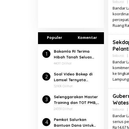
Saburai
|
Bandar L
koordina
percepata
Ruang Ra
Populer
Komentar
Sekdap
Pelant
Bakamla RI Terima
1
Saburai
|
Hibah Tanah Seluas
Bandar L
7.000 Meter² Dari
44011 Dilihat
komitmen
Pemkab Lampung
ke tingka
Soal Video Bokep di
Selatan
2
Lampung 
Lamsel Ternyata
Dalangnya Seorang
32906 Dilihat
Narapidana
Gubern
⁠Selenggarakan Master
3
Wates–
Training dan TOT PMB,
Rektor Ucapkan
24359 Dilihat
Saburai
|
Terimakasih kepada
Bandar L
Pemkot Salurkan
Balitbang dan Diklat
4
serius p
Bantuan Dana Untuk
Kemenag RI
Rp14,67 M