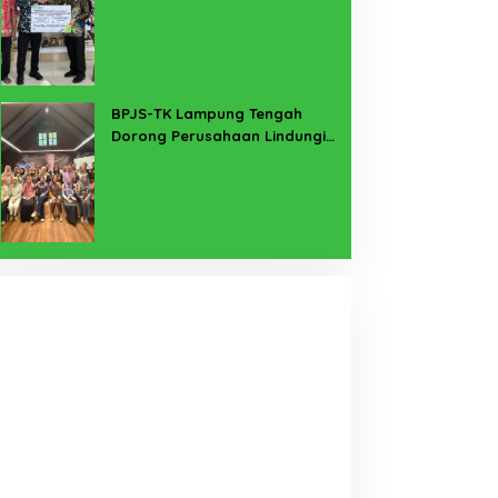
PMI Taiwan di Lampung Timur
BPJS-TK Lampung Tengah
Dorong Perusahaan Lindungi
Pekerja Sekitar Melalui
Program SERTAKAN