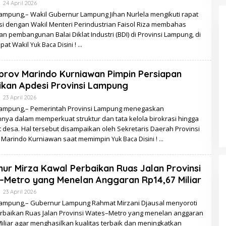
Oleh
24 April 2026
Redaksi
ampung,– Wakil Gubernur Lampung Jihan Nurlela mengikuti rapat
si dengan Wakil Menteri Perindustrian Faisol Riza membahas
n pembangunan Balai Diklat Industri (BDI) di Provinsi Lampung, di
pat Wakil
Yuk Baca Disini !
rov Marindo Kurniawan Pimpin Persiapan
ikan Apdesi Provinsi Lampung
Oleh
23 April 2026
Redaksi
ampung,– Pemerintah Provinsi Lampung menegaskan
nya dalam memperkuat struktur dan tata kelola birokrasi hingga
t desa. Hal tersebut disampaikan oleh Sekretaris Daerah Provinsi
Marindo Kurniawan saat memimpin
Yuk Baca Disini !
ur Mirza Kawal Perbaikan Ruas Jalan Provinsi
Metro yang Menelan Anggaran Rp14,67 Miliar
Oleh
23 April 2026
Redaksi
ampung,– Gubernur Lampung Rahmat Mirzani Djausal menyoroti
erbaikan Ruas Jalan Provinsi Wates–Metro yang menelan anggaran
iliar agar menghasilkan kualitas terbaik dan meningkatkan