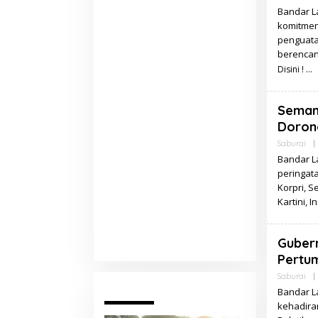
Bandar L
komitmen
penguata
berencana
Disini !
Semang
Doron
Saburai
|
Bandar L
peringat
Korpri, S
Kartini, 
Guber
Pertu
Saburai
|
Pariwara
Bandar L
kehadira