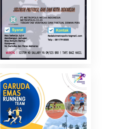
entingnya Pembentukan
Transaksi Crypto Currency:
arakter Generasi di Era
Siapkah Negara ini ?
UCA