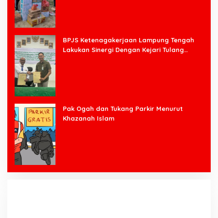
BPJS Ketenagakerjaan Lampung Tengah
Lakukan Sinergi Dengan Kejari Tulang
Bawang Barat
Pak Ogah dan Tukang Parkir Menurut
Khazanah Islam