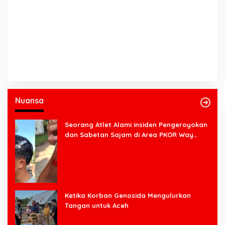
Nuansa
Seorang Atlet Alami insiden Pengeroyokan
dan Sabetan Sajam di Area PKOR Way
Halim
Ketika Korban Genosida Mengulurkan
Tangan untuk Aceh