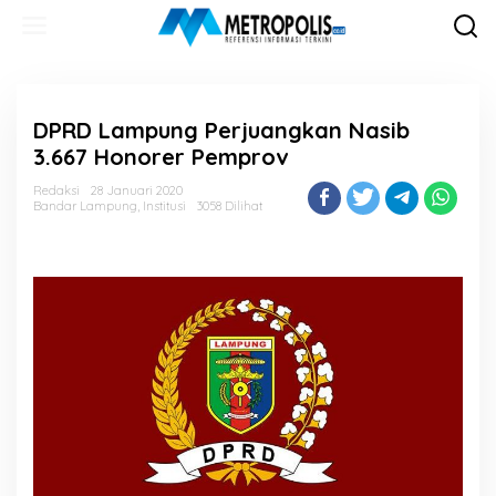
Lewati
ke
konten
DPRD Lampung Perjuangkan Nasib
3.667 Honorer Pemprov
Redaksi
28 Januari 2020
Bandar Lampung
,
Institusi
3058 Dilihat