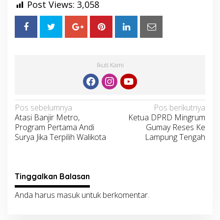
Post Views:
3,058
Ikuti Kami
Navigasi
Pos sebelumnya
Pos berikutnya
Atasi Banjir Metro,
Ketua DPRD Mingrum
pos
Program Pertama Andi
Gumay Reses Ke
Surya Jika Terpilih Walikota
Lampung Tengah
Tinggalkan Balasan
Anda harus
masuk
untuk berkomentar.