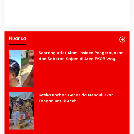
Nuansa
Seorang Atlet Alami insiden Pengeroyokan
dan Sabetan Sajam di Area PKOR Way
Halim
Ketika Korban Genosida Mengulurkan
Tangan untuk Aceh