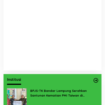
Institusi
BPJS-TK Bandar Lampung Serahkan
Santunan Kematian PMI Taiwan di
Lampung Timur