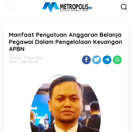
Lewati
ke
konten
Manfaat Penyatuan Anggaran Belanja
Pegawai Dalam Pengelolaan Keuangan
APBN
Redaksi
3 Maret 2022
OPINI
2082 Dilihat