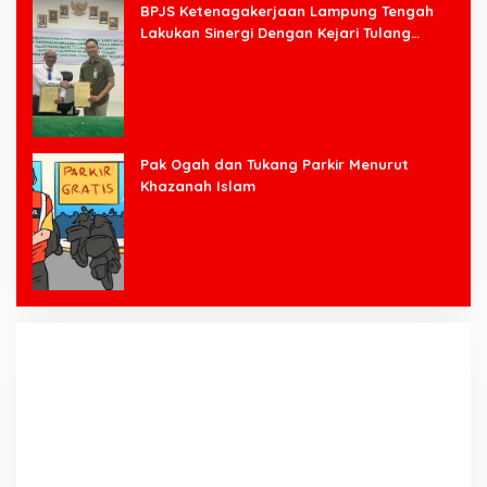
BPJS Ketenagakerjaan Lampung Tengah
Lakukan Sinergi Dengan Kejari Tulang
Bawang Barat
Pak Ogah dan Tukang Parkir Menurut
Khazanah Islam