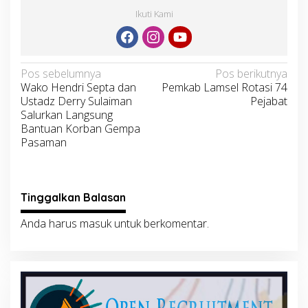
Ikuti Kami
Navigasi
Pos sebelumnya
Pos berikutnya
Wako Hendri Septa dan
Pemkab Lamsel Rotasi 74
pos
Ustadz Derry Sulaiman
Pejabat
Salurkan Langsung
Bantuan Korban Gempa
Pasaman
Tinggalkan Balasan
Anda harus
masuk
untuk berkomentar.