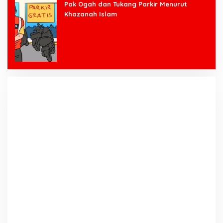
Pak Ogah dan Tukang Parkir Menurut
Khazanah Islam