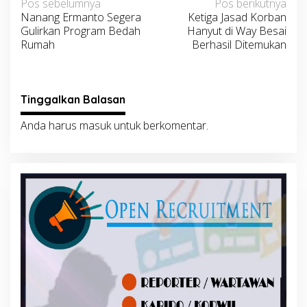
Navigasi
Pos sebelumnya
Pos berikutnya
Nanang Ermanto Segera
Ketiga Jasad Korban
pos
Gulirkan Program Bedah
Hanyut di Way Besai
Rumah
Berhasil Ditemukan
Tinggalkan Balasan
Anda harus
masuk
untuk berkomentar.