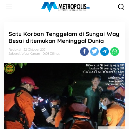
Lewati
ke
konten
Satu Korban Tenggelam di Sungai Way
Besai ditemukan Meninggal Dunia
Redaksi
22 Oktober 2021
Saburai
,
Way Kanan
3608 Dilihat