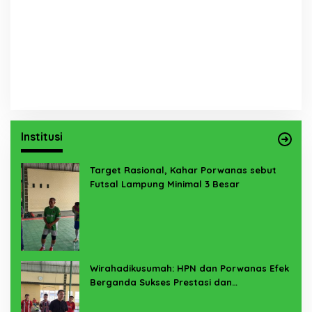
Institusi
Target Rasional, Kahar Porwanas sebut
Futsal Lampung Minimal 3 Besar
Wirahadikusumah: HPN dan Porwanas Efek
Berganda Sukses Prestasi dan
Penyelenggaraan