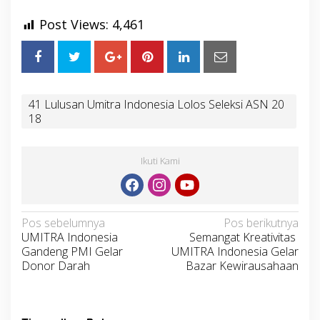
Post Views:
4,461
41 Lulusan Umitra Indonesia Lolos Seleksi ASN 20
18
Ikuti Kami
Navigasi
Pos sebelumnya
Pos berikutnya
UMITRA Indonesia
Semangat Kreativitas
pos
Gandeng PMI Gelar
UMITRA Indonesia Gelar
Donor Darah
Bazar Kewirausahaan