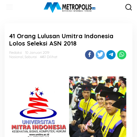
Lewati
ke
konten
41 Orang Lulusan Umitra Indonesia
Lolos Seleksi ASN 2018
Redaksi
10 Januari 2019
Nasional
,
Saburai
4461 Dilihat