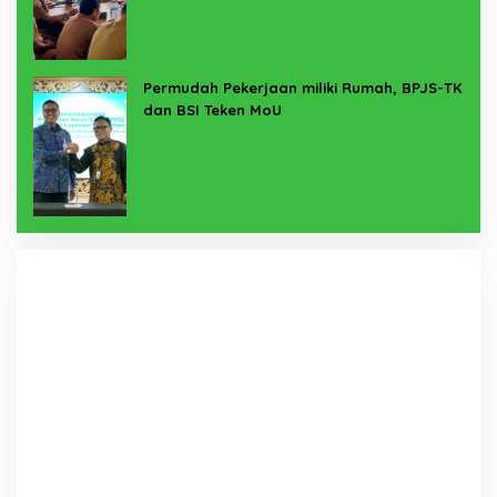
Permudah Pekerjaan miliki Rumah, BPJS-TK
dan BSI Teken MoU