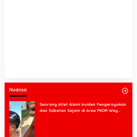
Nuansa
Seorang Atlet Alami insiden Pengeroyokan
dan Sabetan Sajam di Area PKOR Way
Halim