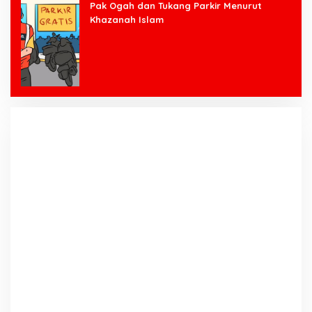
Pak Ogah dan Tukang Parkir Menurut
Khazanah Islam