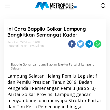
Lewati
ke
konten
Ini Cara Bappilu Golkar Lampung
Bangkitkan Semangat Kader
Redaksi
10 Februari 2019
Nasional
,
Politik
4446 Dilihat
Bappilu Golkar Lampung Eratkan Struktur Partai di Lampung
Selatan
Lampung Selatan : Jelang Pemilu Legislatif
dan Pemilu Presiden Tahun 2019, Badan
Pengendali Pemenangan Pemilu (Bappilu)
Partai Golkar Provinsi Lampung gencar
menyambangi dan menyapa Struktur Partai
dan Tim Kerja Pemenangan hingga