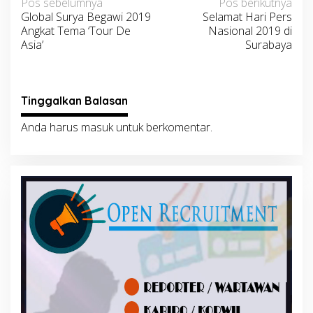
Navigasi
Pos sebelumnya
Pos berikutnya
Global Surya Begawi 2019
Selamat Hari Pers
pos
Angkat Tema ‘Tour De
Nasional 2019 di
Asia’
Surabaya
Tinggalkan Balasan
Anda harus
masuk
untuk berkomentar.