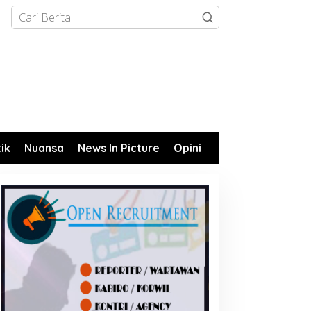
tik
Nuansa
News In Picture
Opini