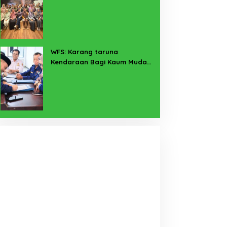
Pekerja Sekitar Melalui
Program SERTAKAN
WFS: Karang taruna
Kendaraan Bagi Kaum Muda
untuk Lampung Yang Maju