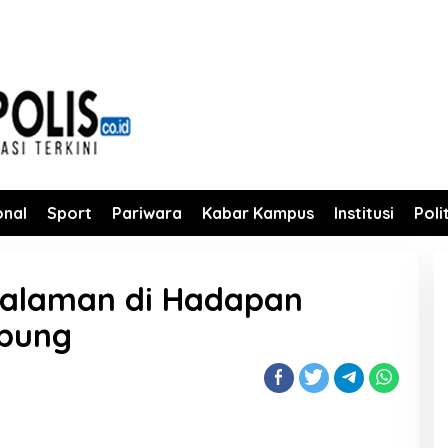
onal
Sport
Pariwara
Kabar Kampus
Institusi
Poli
ngalaman di Hadapan
pung