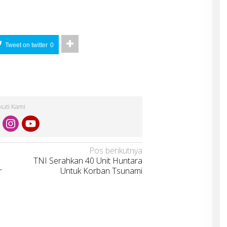
Tweet on twitter
0
Ikuti Kami
Pos berikutnya
TNI Serahkan 40 Unit Huntara
r
Untuk Korban Tsunami