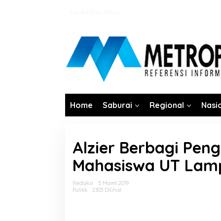
Lewati
Tambahkan Menu
ke
konten
Home
Saburai
Regional
Nasi
Alzier Berbagi Pe
Mahasiswa UT Lam
Redaksi
5 Maret 2019
Politik
2303 Dilihat