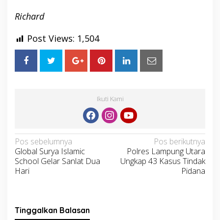
Richard
Post Views:
1,504
Ikuti Kami
Navigasi
Pos sebelumnya
Pos berikutnya
Global Surya Islamic
Polres Lampung Utara
pos
School Gelar Sanlat Dua
Ungkap 43 Kasus Tindak
Hari
Pidana
Tinggalkan Balasan