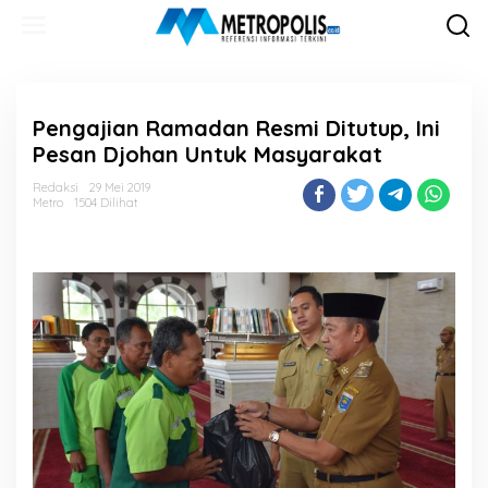
Lewati
ke
konten
Pengajian Ramadan Resmi Ditutup, Ini
Pesan Djohan Untuk Masyarakat
Redaksi
29 Mei 2019
Metro
1504 Dilihat