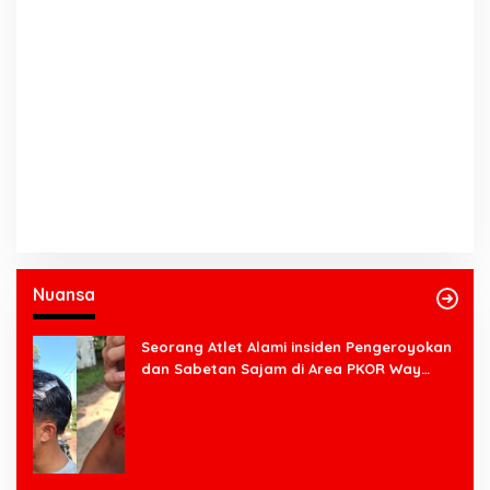
Nuansa
Seorang Atlet Alami insiden Pengeroyokan
dan Sabetan Sajam di Area PKOR Way
Halim