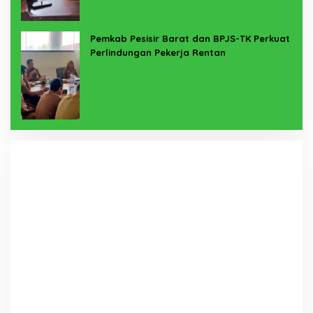
Pemkab Pesisir Barat dan BPJS-TK Perkuat
Perlindungan Pekerja Rentan