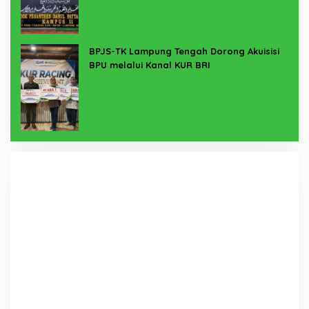
BPJS-TK Lampung Tengah Dorong Akuisisi
BPU melalui Kanal KUR BRI