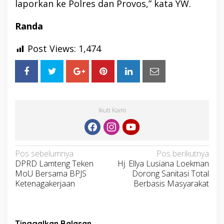
laporkan ke Polres dan Provos,” kata YW.
Randa
Post Views:
1,474
Ikuti Kami
Navigasi
Pos sebelumnya
Pos berikutnya
DPRD Lamteng Teken
Hj. Ellya Lusiana Loekman
pos
MoU Bersama BPJS
Dorong Sanitasi Total
Ketenagakerjaan
Berbasis Masyarakat
Tinggalkan Balasan