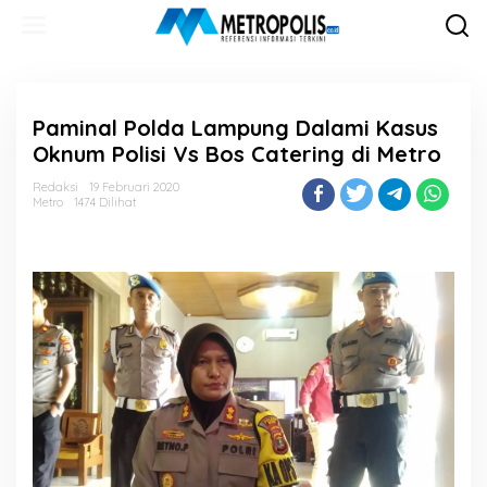
Lewati
ke
konten
Paminal Polda Lampung Dalami Kasus
Oknum Polisi Vs Bos Catering di Metro
Redaksi
19 Februari 2020
Metro
1474 Dilihat