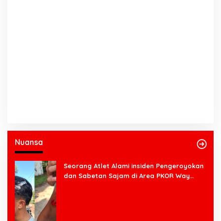
Nuansa
Seorang Atlet Alami insiden Pengeroyokan
dan Sabetan Sajam di Area PKOR Way
Halim