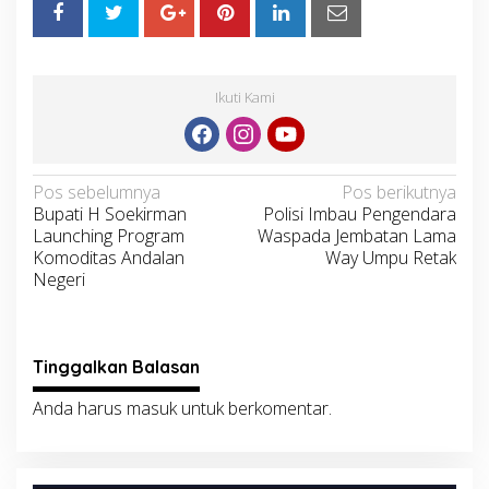
Ikuti Kami
Navigasi
Pos sebelumnya
Pos berikutnya
Bupati H Soekirman
Polisi Imbau Pengendara
pos
Launching Program
Waspada Jembatan Lama
Komoditas Andalan
Way Umpu Retak
Negeri
Tinggalkan Balasan
Anda harus
masuk
untuk berkomentar.