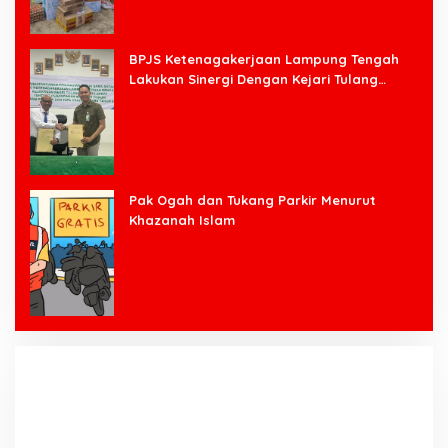
BPJS Ketenagakerjaan Lampung Tengah
Lakukan Sinergi Dengan Kejari Tulang
Bawang Barat
Pak Ogah dan Tukang Parkir Menurut
Khazanah Islam