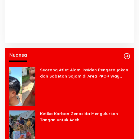
Nuansa
Seorang Atlet Alami insiden Pengeroyokan
dan Sabetan Sajam di Area PKOR Way
Halim
Ketika Korban Genosida Mengulurkan
Tangan untuk Aceh