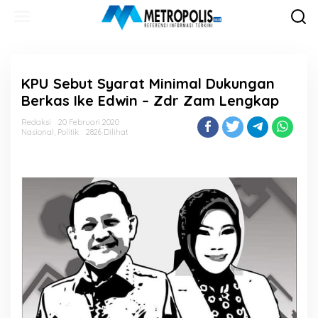
Lewati
ke
konten
KPU Sebut Syarat Minimal Dukungan
Berkas Ike Edwin – Zdr Zam Lengkap
Redaksi
20 Februari 2020
Nasional
,
Politik
2826 Dilihat