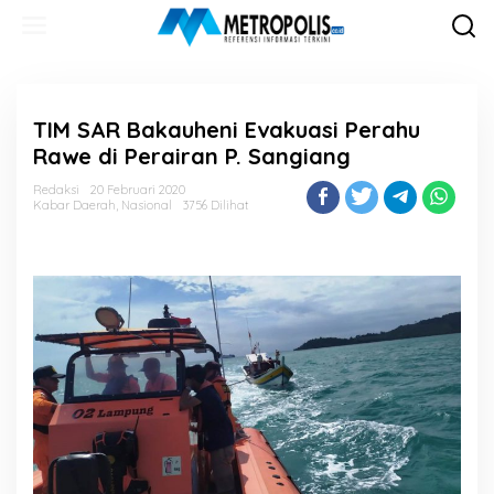
Lewati
ke
konten
TIM SAR Bakauheni Evakuasi Perahu
Rawe di Perairan P. Sangiang
Redaksi
20 Februari 2020
Kabar Daerah
,
Nasional
3756 Dilihat