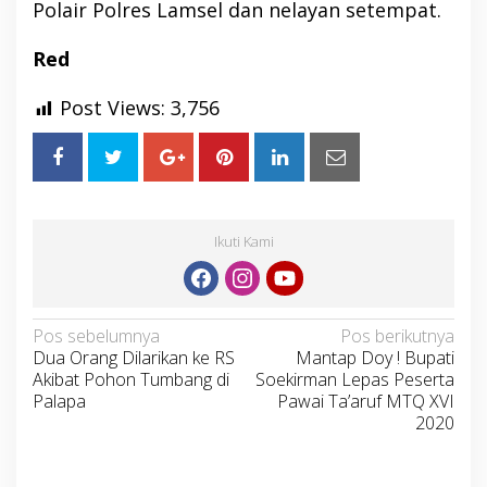
Polair Polres Lamsel dan nelayan setempat.
Red
Post Views:
3,756
Ikuti Kami
Navigasi
Pos sebelumnya
Pos berikutnya
Dua Orang Dilarikan ke RS
Mantap Doy ! Bupati
pos
Akibat Pohon Tumbang di
Soekirman Lepas Peserta
Palapa
Pawai Ta’aruf MTQ XVI
2020