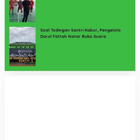
Soal Tudingan Santri Kabur, Pengelola
Darul Fattah Natar Buka Suara