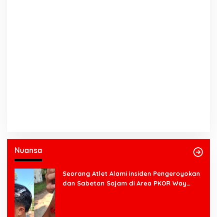
Nuansa
Seorang Atlet Alami insiden Pengeroyokan
dan Sabetan Sajam di Area PKOR Way
Halim