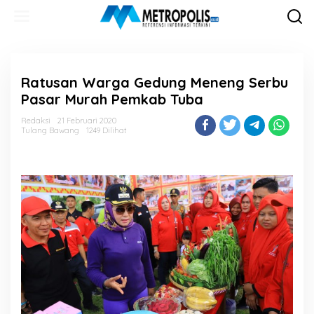
Lewati
ke
konten
Ratusan Warga Gedung Meneng Serbu
Pasar Murah Pemkab Tuba
Redaksi
21 Februari 2020
Tulang Bawang
1249 Dilihat