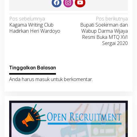
Navigasi
Pos sebelumnya
Pos berikutnya
Kagama Writing Club
Bupati Soekirman dan
pos
Hadirkan Heri Wardoyo
Wabup Darma Wijaya
Resmi Buka MTQ XVI
Sergai 2020
Tinggalkan Balasan
Anda harus
masuk
untuk berkomentar.