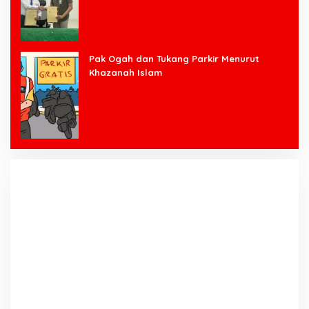
Pak Ogah dan Tukang Parkir Menurut
Khazanah Islam