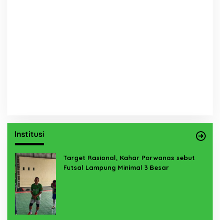
Institusi
Target Rasional, Kahar Porwanas sebut
Futsal Lampung Minimal 3 Besar