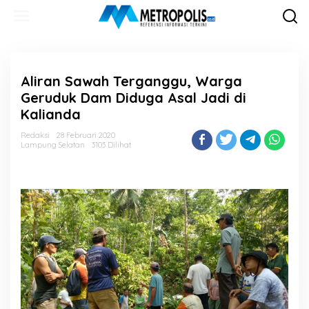
Lewati
ke
konten
Aliran Sawah Terganggu, Warga
Geruduk Dam Diduga Asal Jadi di
Kalianda
Redaksi
28 Februari 2020
Lampung Selatan
3103 Dilihat