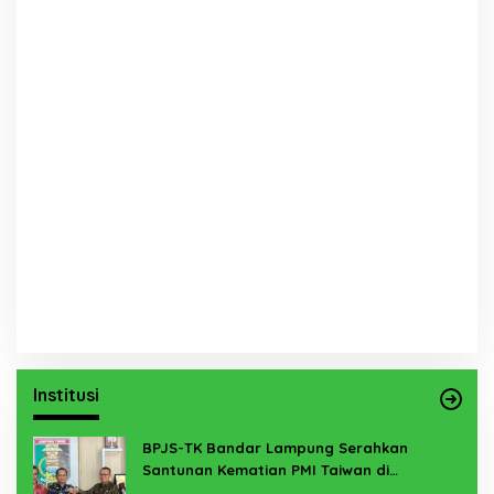
Institusi
BPJS-TK Bandar Lampung Serahkan
Santunan Kematian PMI Taiwan di
Lampung Timur