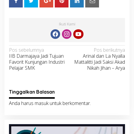
Ikuti Kami
Navigasi
Pos sebelumnya
Pos berikutnya
IIB Darmajaya Jadi Tujuan
Arinal dan La Nyalla
pos
Favorit Kunjungan Industri
Mattalitti Jadi Saksi Akad
Pelajar SMK
Nikah Jihan – Arya
Tinggalkan Balasan
Anda harus
masuk
untuk berkomentar.