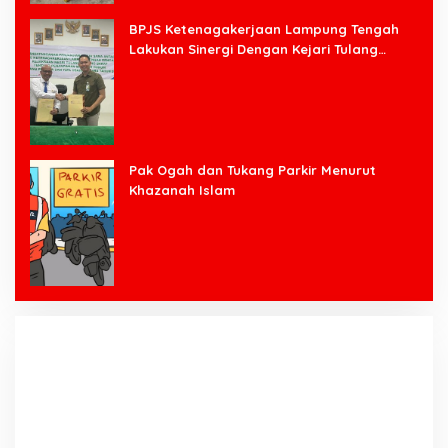
BPJS Ketenagakerjaan Lampung Tengah
Lakukan Sinergi Dengan Kejari Tulang
Bawang Barat
Pak Ogah dan Tukang Parkir Menurut
Khazanah Islam