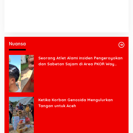
Nuansa
Seorang Atlet Alami insiden Pengeroyokan
dan Sabetan Sajam di Area PKOR Way
Halim
Ketika Korban Genosida Mengulurkan
Tangan untuk Aceh