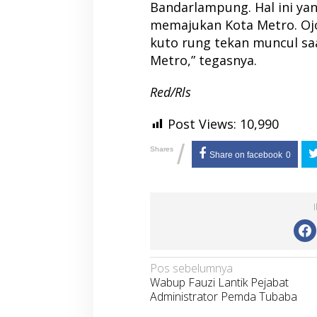
Bandarlampung. Hal ini yan
memajukan Kota Metro. Oj
kuto rung tekan muncul sa
Metro,” tegasnya.
Red/Rls
Post Views:
10,990
/
Shares
Share on facebook
0
Navigasi
Pos sebelumnya
Wabup Fauzi Lantik Pejabat
pos
Administrator Pemda Tubaba