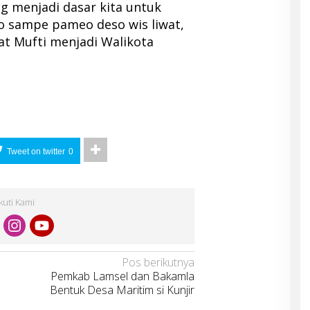
g menjadi dasar kita untuk
o sampe pameo deso wis liwat,
at Mufti menjadi Walikota
Tweet on twitter
0
Ikuti Kami
Pos berikutnya
Pemkab Lamsel dan Bakamla
Bentuk Desa Maritim si Kunjir