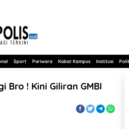
onal
Sport
Pariwara
Kabar Kampus
Institusi
Poli
 Bro ! Kini Giliran GMBI
m