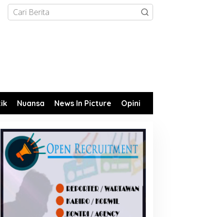
tik
Nuansa
News In Picture
Opini