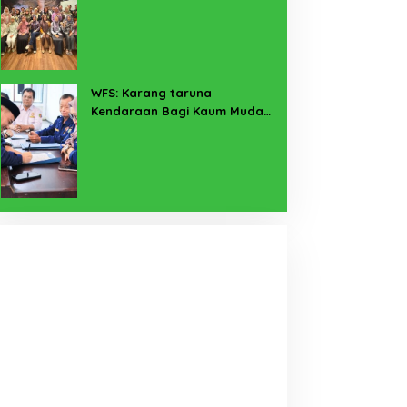
Pekerja Sekitar Melalui
Program SERTAKAN
WFS: Karang taruna
Kendaraan Bagi Kaum Muda
untuk Lampung Yang Maju