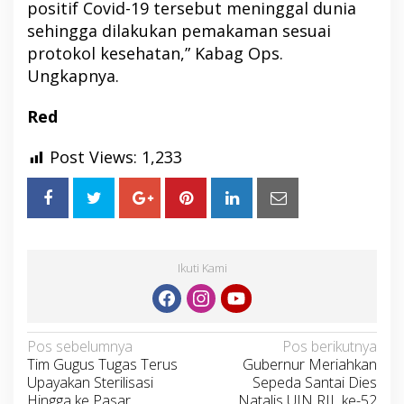
positif Covid-19 tersebut meninggal dunia
sehingga dilakukan pemakaman sesuai
protokol kesehatan,” Kabag Ops.
Ungkapnya.
Red
Post Views:
1,233
Ikuti Kami
Navigasi
Pos sebelumnya
Pos berikutnya
Tim Gugus Tugas Terus
Gubernur Meriahkan
pos
Upayakan Sterilisasi
Sepeda Santai Dies
Hingga ke Pasar
Natalis UIN RIL ke-52