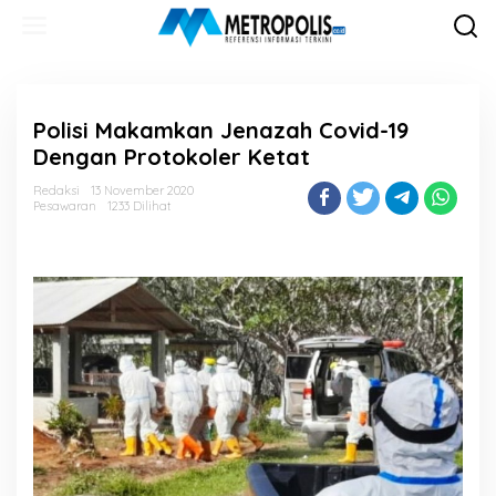
Lewati
ke
konten
Polisi Makamkan Jenazah Covid-19
Dengan Protokoler Ketat
Redaksi
13 November 2020
Pesawaran
1233 Dilihat