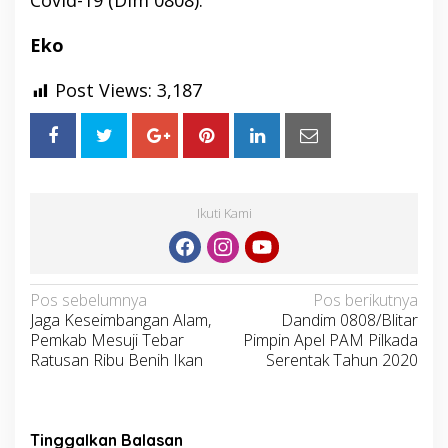
Covid-19 (Dim 0808).
Eko
Post Views:
3,187
Ikuti Kami
Navigasi
Pos sebelumnya
Pos berikutnya
Jaga Keseimbangan Alam,
Dandim 0808/Blitar
pos
Pemkab Mesuji Tebar
Pimpin Apel PAM Pilkada
Ratusan Ribu Benih Ikan
Serentak Tahun 2020
Tinggalkan Balasan