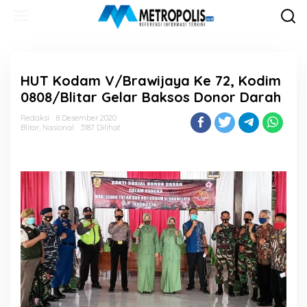
Lewati
ke
konten
HUT Kodam V/Brawijaya Ke 72, Kodim
0808/Blitar Gelar Baksos Donor Darah
Redaksi
8 Desember 2020
Blitar
,
Nasional
3187 Dilihat