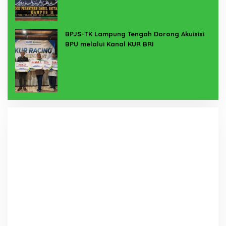
BPJS-TK Lampung Tengah Dorong Akuisisi
BPU melalui Kanal KUR BRI