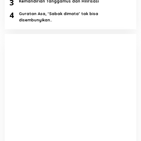
3
Kemandirian Tanggamus dan Hilirisasi
4
Guratan Asa, ‘Sabak dimata’ tak bisa
disembunyikan..