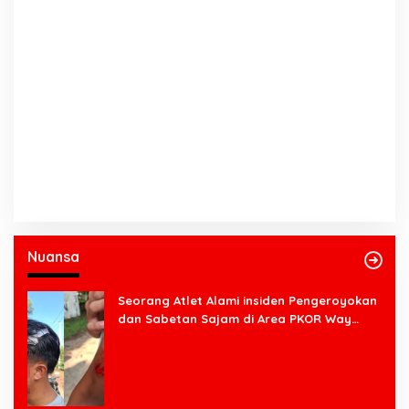
Nuansa
Seorang Atlet Alami insiden Pengeroyokan
dan Sabetan Sajam di Area PKOR Way
Halim