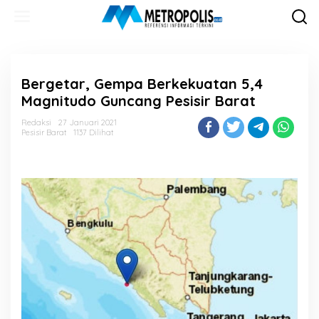
Lewati
ke
konten
Bergetar, Gempa Berkekuatan 5,4
Magnitudo Guncang Pesisir Barat
Redaksi
27 Januari 2021
Pesisir Barat
1137 Dilihat