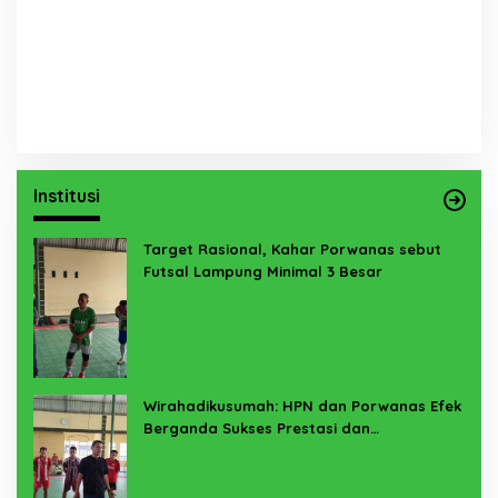
Institusi
Target Rasional, Kahar Porwanas sebut
Futsal Lampung Minimal 3 Besar
Wirahadikusumah: HPN dan Porwanas Efek
Berganda Sukses Prestasi dan
Penyelenggaraan