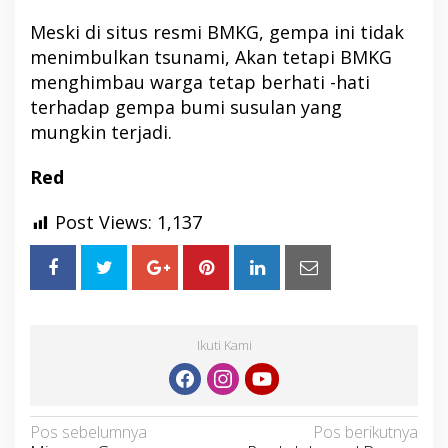
Meski di situs resmi BMKG, gempa ini tidak
menimbulkan tsunami, Akan tetapi BMKG
menghimbau warga tetap berhati -hati
terhadap gempa bumi susulan yang
mungkin terjadi.
Red
Post Views:
1,137
Ikuti Kami
Navigasi
Pos sebelumnya
Pos berikutnya