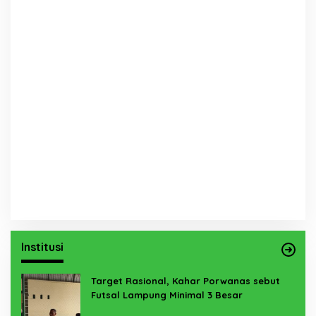
Institusi
Target Rasional, Kahar Porwanas sebut
Futsal Lampung Minimal 3 Besar