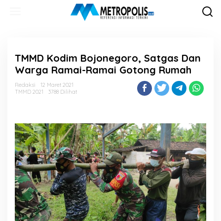
Lewati
ke
konten
TMMD Kodim Bojonegoro, Satgas Dan
Warga Ramai-Ramai Gotong Rumah
Redaksi
12 Maret 2021
TMMD 2021
3788 Dilihat