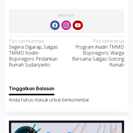
Ikuti Kami
Navigasi
Pos sebelumnya
Pos berikutnya
Segera Digarap, Satgas
Program Aladin TMMD
pos
TMMD Kodim
Bojonegoro, Warga
Bojonegoro Pindahkan
Bersama Satgas Gotong
Rumah Sudariyanto
Rumah
Tinggalkan Balasan
Anda harus
masuk
untuk berkomentar.