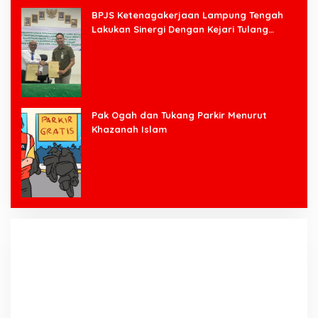
BPJS Ketenagakerjaan Lampung Tengah
Lakukan Sinergi Dengan Kejari Tulang
Bawang Barat
Pak Ogah dan Tukang Parkir Menurut
Khazanah Islam