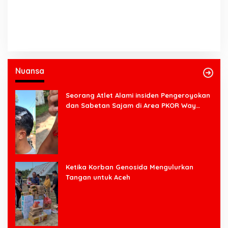
Nuansa
Seorang Atlet Alami insiden Pengeroyokan
dan Sabetan Sajam di Area PKOR Way
Halim
Ketika Korban Genosida Mengulurkan
Tangan untuk Aceh