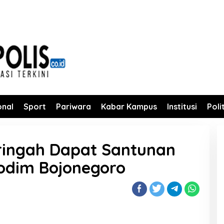
onal
Sport
Pariwara
Kabar Kampus
Institusi
Poli
ringah Dapat Santunan
odim Bojonegoro