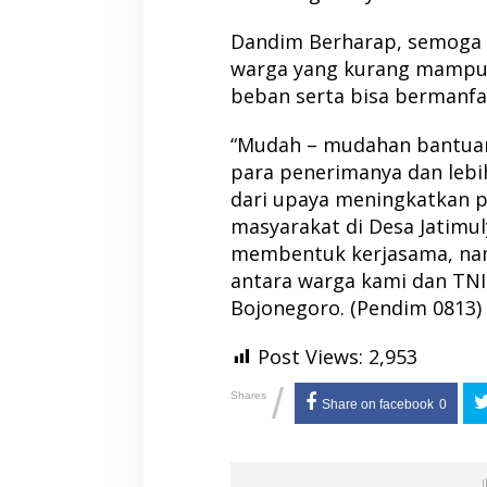
Dandim Berharap, semoga 
warga yang kurang mampu 
beban serta bisa bermanfa
“Mudah – mudahan bantuan
para penerimanya dan lebih
dari upaya meningkatkan 
masyarakat di Desa Jatimul
membentuk kerjasama, na
antara warga kami dan TNI
Bojonegoro. (Pendim 0813)
Post Views:
2,953
/
Shares
Share on facebook
0