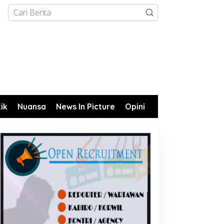
tik
Nuansa
News In Picture
Opini