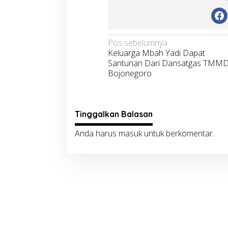
Navigasi
Pos sebelumnya
Keluarga Mbah Yadi Dapat
pos
Santunan Dari Dansatgas TMM
Bojonegoro
Tinggalkan Balasan
Anda harus
masuk
untuk berkomentar.