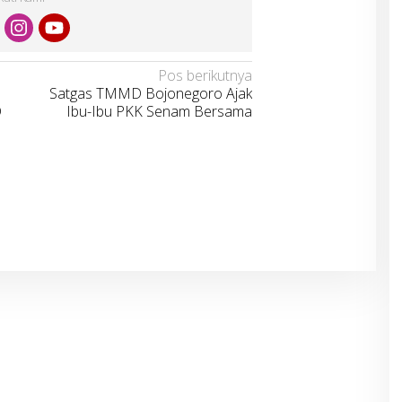
Pos berikutnya
Satgas TMMD Bojonegoro Ajak
D
Ibu-Ibu PKK Senam Bersama