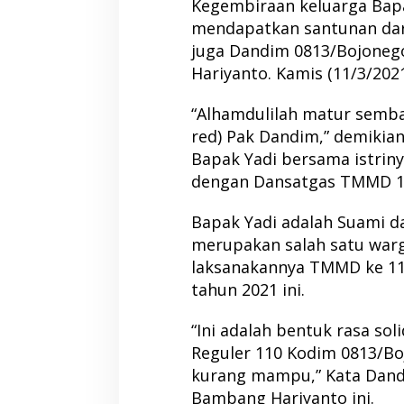
Kegembiraan keluarga Bapak
mendapatkan santunan da
juga Dandim 0813/Bojoneg
Hariyanto. Kamis (11/3/2021
“Alhamdulilah matur semba
red) Pak Dandim,” demikia
Bapak Yadi bersama istriny
dengan Dansatgas TMMD 11
Bapak Yadi adalah Suami da
merupakan salah satu warga
laksanakannya TMMD ke 11
tahun 2021 ini.
“Ini adalah bentuk rasa so
Reguler 110 Kodim 0813/B
kurang mampu,” Kata Dandi
Bambang Hariyanto ini.