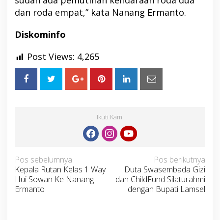
sudah ada pemutihan kendaraan roda dua
dan roda empat,” kata Nanang Ermanto.
Diskominfo
Post Views:
4,265
Ikuti Kami
Navigasi
Pos sebelumnya
Pos berikutnya
Kepala Rutan Kelas 1 Way
Duta Swasembada Gizi
pos
Hui Sowan Ke Nanang
dan ChildFund Silaturahmi
Ermanto
dengan Bupati Lamsel