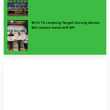
BPJS-TK Lampung Tengah Dorong Akuisisi
BPU melalui Kanal KUR BRI