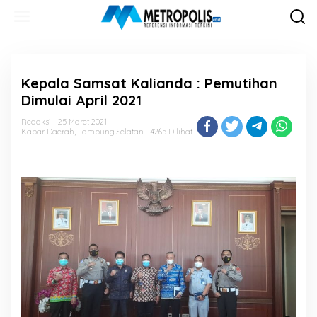
Lewati
ke
konten
Kepala Samsat Kalianda : Pemutihan
Dimulai April 2021
Redaksi
25 Maret 2021
Kabar Daerah
,
Lampung Selatan
4265 Dilihat