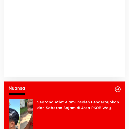
Nuansa
Seorang Atlet Alami insiden Pengeroyokan
dan Sabetan Sajam di Area PKOR Way
Halim