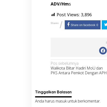
ADV/Hm
s
Post Views:
3,896
/
Shares
Share on facebook
0
Navigasi
Pos sebelumnya
Walikota Blitar Hadiri MoU dan
pos
PKS Antara Pemkot Dengan APH
Tinggalkan Balasan
Anda harus
masuk
untuk berkomentar.