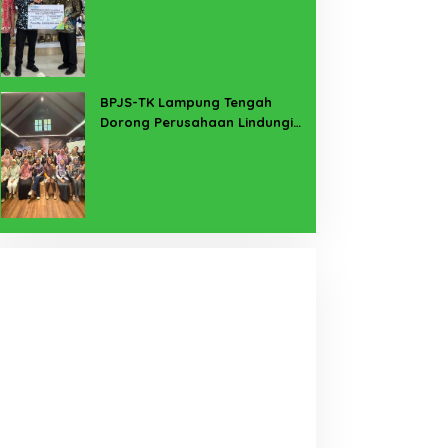
PMI Taiwan di Lampung Timur
BPJS-TK Lampung Tengah
Dorong Perusahaan Lindungi
Pekerja Sekitar Melalui
Program SERTAKAN