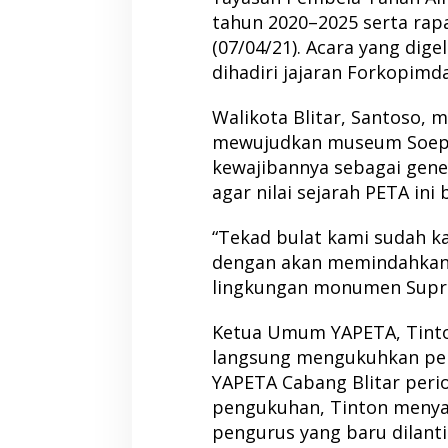
tahun 2020–2025 serta rapa
(07/04/21). Acara yang dige
dihadiri jajaran Forkopimd
Walikota Blitar, Santoso, 
mewujudkan museum Soeprij
kewajibannya sebagai gene
agar nilai sejarah PETA ini
“Tekad bulat kami sudah ka
dengan akan memindahkan 
lingkungan monumen Supria
Ketua Umum YAPETA, Tinto
langsung mengukuhkan pen
YAPETA Cabang Blitar perio
pengukuhan, Tinton meny
pengurus yang baru dilant