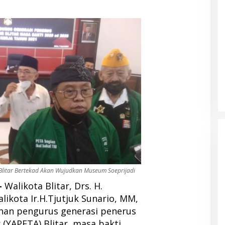
Blitar Bertekad Akan Wujudkan Museum Soeprijadi
–
Walikota Blitar, Drs. H.
likota Ir.H.Tjutjuk Sunario, MM,
han pengurus generasi penerus
(YAPETA) Blitar, masa bakti