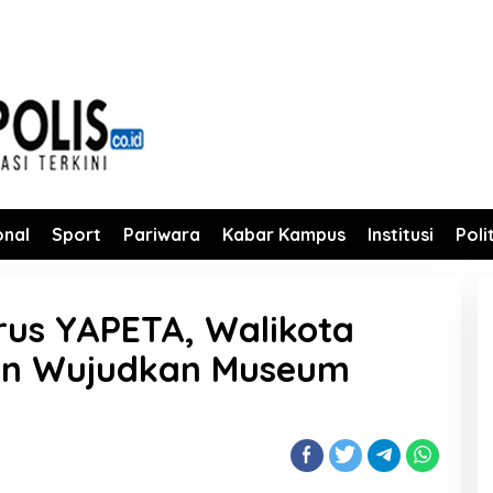
onal
Sport
Pariwara
Kabar Kampus
Institusi
Poli
us YAPETA, Walikota
kan Wujudkan Museum