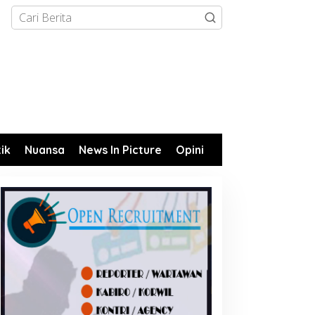
tik
Nuansa
News In Picture
Opini