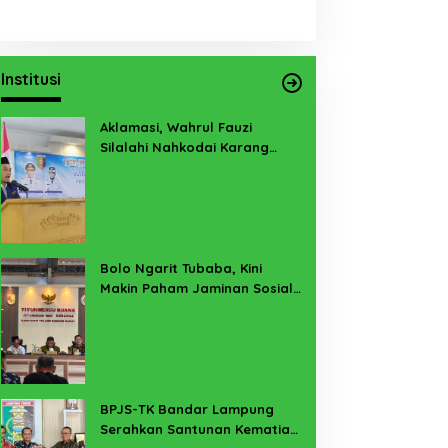
Institusi
Aklamasi, Wahrul Fauzi
Silalahi Nahkodai Karang
Taruna Lampung 2026-2031
Bolo Ngarit Tubaba, Kini
Makin Paham Jaminan Sosial
Ketenagakerjaan
BPJS-TK Bandar Lampung
Serahkan Santunan Kematian