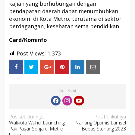
kajian yang berhubungan dengan
pendapatan daerah dapat menumbuhkan
ekonomi di Kota Metro, terutama di sektor
perdagangan, kesehatan serta pendidikan.
Card/Kominfo
Post Views:
1,373
Ikuti Kami
Navigasi
Pos sebelumnya
Pos berikutnya
Walikota Wahdi Launching
Nanang Optimis Lamsel
pos
Pak Pasar Senja di Metro
Bebas Stunting 2023
Utara