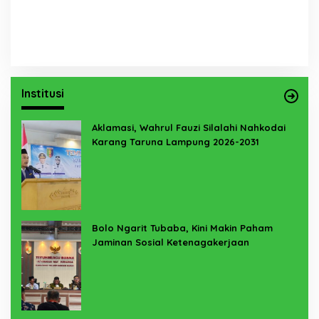
Institusi
Aklamasi, Wahrul Fauzi Silalahi Nahkodai
Karang Taruna Lampung 2026-2031
Bolo Ngarit Tubaba, Kini Makin Paham
Jaminan Sosial Ketenagakerjaan