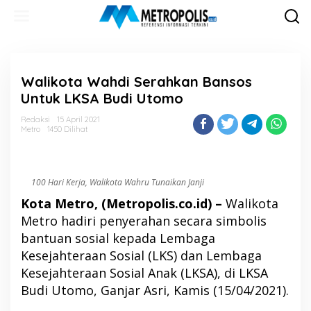
Lewati
ke
konten
Walikota Wahdi Serahkan Bansos
Untuk LKSA Budi Utomo
Redaksi
15 April 2021
Metro
1450 Dilihat
100 Hari Kerja, Walikota Wahru Tunaikan Janji
Kota Metro, (Metropolis.co.id) –
Walikota
Metro hadiri penyerahan secara simbolis
bantuan sosial kepada Lembaga
Kesejahteraan Sosial (LKS) dan Lembaga
Kesejahteraan Sosial Anak (LKSA), di LKSA
Budi Utomo, Ganjar Asri, Kamis (15/04/2021).