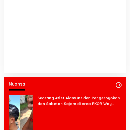
Nuansa
Seorang Atlet Alami insiden Pengeroyokan
dan Sabetan Sajam di Area PKOR Way
Halim