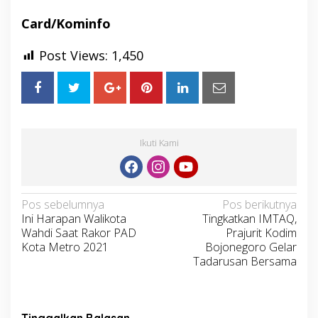
Card/Kominfo
Post Views:
1,450
Ikuti Kami
Navigasi
Pos sebelumnya
Pos berikutnya
Ini Harapan Walikota
Tingkatkan IMTAQ,
pos
Wahdi Saat Rakor PAD
Prajurit Kodim
Kota Metro 2021
Bojonegoro Gelar
Tadarusan Bersama