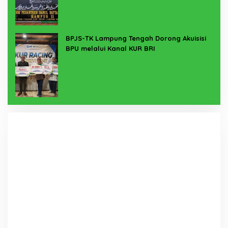
BPJS-TK Lampung Tengah Dorong Akuisisi
BPU melalui Kanal KUR BRI