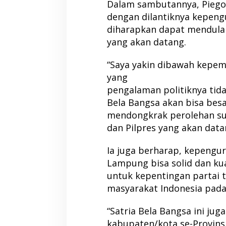
Dalam sambutannya, Piego
dengan dilantiknya kepeng
diharapkan dapat mendula
yang akan datang.
“Saya yakin dibawah kepe
yang
pengalaman politiknya tida
Bela Bangsa akan bisa besa
mendongkrak perolehan sua
dan Pilpres yang akan datan
Ia juga berharap, kepengu
Lampung bisa solid dan ku
untuk kepentingan partai 
masyarakat Indonesia pad
“Satria Bela Bangsa ini jug
kabupaten/kota se-Provins