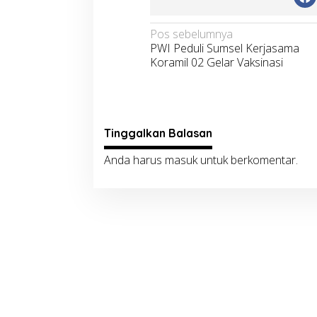
Navigasi
Pos sebelumnya
PWI Peduli Sumsel Kerjasama
pos
Koramil 02 Gelar Vaksinasi
Tinggalkan Balasan
Anda harus
masuk
untuk berkomentar.