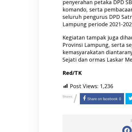
penyerahan petaka DPD SB
komando, serta pembacaan i
seluruh pengurus DPD Satri
Lampung periode 2021-202
Kegiatan tampak juga dihad
Provinsi Lampung, serta se
kemasyarakatan diantaran
Sejati dan ormas Laskar Me
Red/TK
Post Views:
1,236
/
Shares
Share on facebook
0