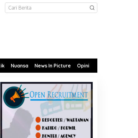
tik
Nuansa
News In Picture
Opini