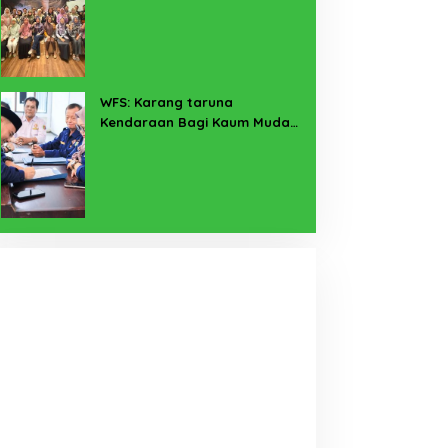
Pekerja Sekitar Melalui
Program SERTAKAN
WFS: Karang taruna
Kendaraan Bagi Kaum Muda
untuk Lampung Yang Maju