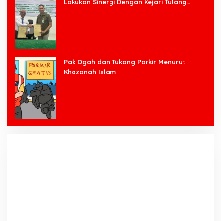
Lakukan Sinergi Dengan Kejari Tulang
Bawang Barat
Pak Ogah dan Tukang Parkir Menurut
Khazanah Islam