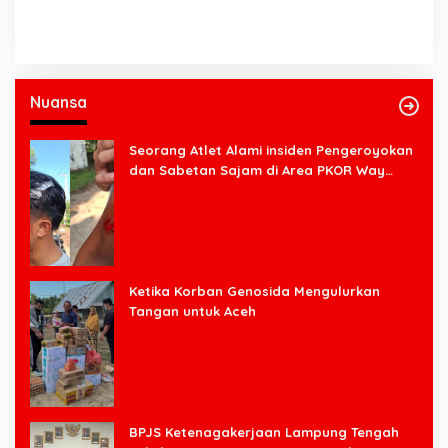
Nuansa
Seorang Atlet Alami insiden Pengeroyokan
dan Sabetan Sajam di Area PKOR Way
Halim
Ketika Korban Genosida Mengulurkan
Tangan untuk Aceh
BPJS Ketenagakerjaan Lampung Tengah