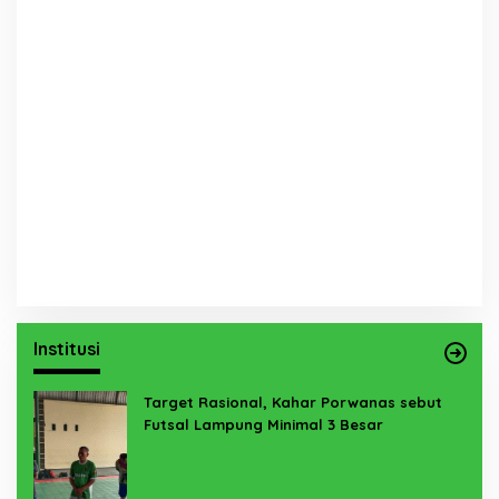
Institusi
Target Rasional, Kahar Porwanas sebut
Futsal Lampung Minimal 3 Besar