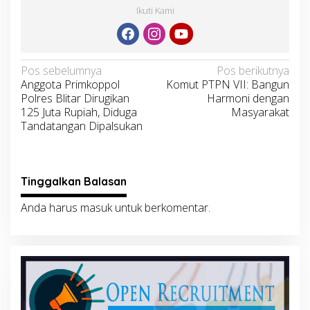
Ikuti Kami
Navigasi
Pos sebelumnya
Pos berikutnya
Anggota Primkoppol
Komut PTPN VII: Bangun
pos
Polres Blitar Dirugikan
Harmoni dengan
125 Juta Rupiah, Diduga
Masyarakat
Tandatangan Dipalsukan
Tinggalkan Balasan
Anda harus
masuk
untuk berkomentar.