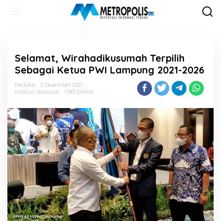
Lewati
ke
konten
Selamat, Wirahadikusumah Terpilih
Sebagai Ketua PWI Lampung 2021-2026
Redaksi
3 Desember 2021
Institusi
,
Nasional
7543 Dilihat