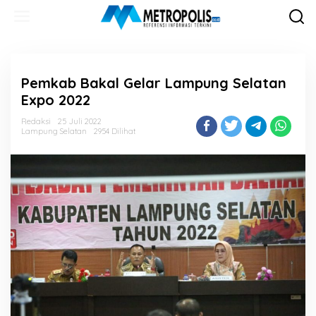
Lewati
ke
konten
Pemkab Bakal Gelar Lampung Selatan
Expo 2022
Redaksi
25 Juli 2022
Lampung Selatan
2954 Dilihat