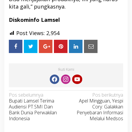
kita gali,” pungkasnya.
Diskominfo Lamsel
Post Views:
2,954
Ikuti Kami
Navigasi
Pos sebelumnya
Pos berikutnya
Bupati Lamsel Terima
Apel Mingguan, Yespi
pos
Audiensi PT.SMI Dan
Cory: Galakkan
Bank Dunia Perwakilan
Penyebaran Informasi
Indonesia
Melalui Medsos