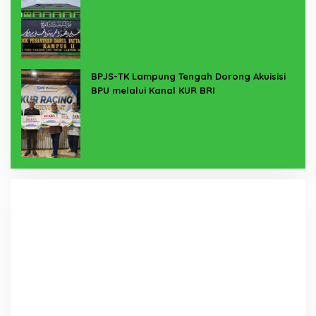
BPJS-TK Lampung Tengah Dorong Akuisisi
BPU melalui Kanal KUR BRI