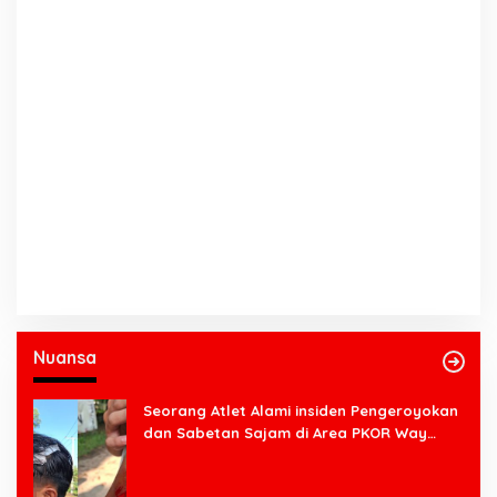
Nuansa
Seorang Atlet Alami insiden Pengeroyokan
dan Sabetan Sajam di Area PKOR Way
Halim