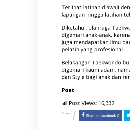
Terlihat latihan diawali den
lapangan hingga latihan te
Diketahui, olahraga Taekw
digemari anak-anak, karena
juga mendapatkan ilmu dan
pelatih yang profesional.
Belakangan Taekwondo buka
digemari kaum adam, namu
dan Style bagi anak dan rem
Poet
Post Views:
16,332
/
Shares
Share on facebook
0