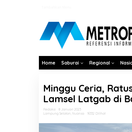
Lewati
Tambahkan Menu
ke
konten
Home
Saburai
Regional
Nasi
Minggu Ceria, Ratu
Lamsel Latgab di B
Redaksi
8 Januari 2023
Lampung Selatan
,
Nuansa
16332 Dilihat