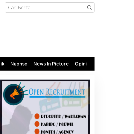
tik
Nuansa
News In Picture
Opini