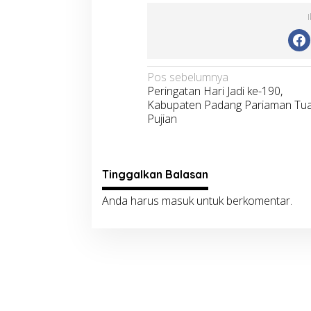
Navigasi
Pos sebelumnya
Peringatan Hari Jadi ke-190,
pos
Kabupaten Padang Pariaman Tua
Pujian
Tinggalkan Balasan
Anda harus
masuk
untuk berkomentar.