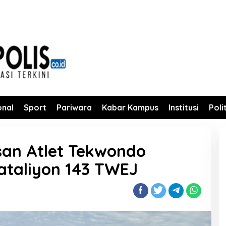
onal
Sport
Pariwara
Kabar Kampus
Institusi
Poli
san Atlet Tekwondo
ataliyon 143 TWEJ