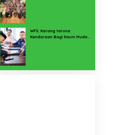
Pekerja Sekitar Melalui
Program SERTAKAN
WFS: Karang taruna
Kendaraan Bagi Kaum Muda
untuk Lampung Yang Maju