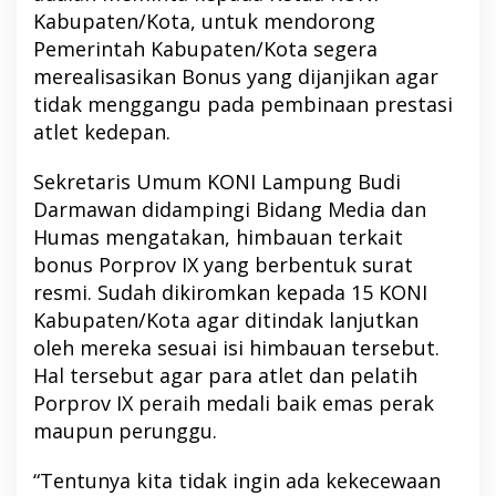
Kabupaten/Kota, untuk mendorong
Pemerintah Kabupaten/Kota segera
merealisasikan Bonus yang dijanjikan agar
tidak menggangu pada pembinaan prestasi
atlet kedepan.
Sekretaris Umum KONI Lampung Budi
Darmawan didampingi Bidang Media dan
Humas mengatakan, himbauan terkait
bonus Porprov IX yang berbentuk surat
resmi. Sudah dikiromkan kepada 15 KONI
Kabupaten/Kota agar ditindak lanjutkan
oleh mereka sesuai isi himbauan tersebut.
Hal tersebut agar para atlet dan pelatih
Porprov IX peraih medali baik emas perak
maupun perunggu.
“Tentunya kita tidak ingin ada kekecewaan