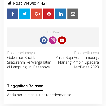
Post Views:
4,421
Ikuti Kami
Navigasi
Pos sebelumnya
Pos berikutnya
Gubernur Khofifah
Pakai Baju Adat Lampung,
pos
Silaturahmi ke Warga Jatim
Nanang Pimpin Upacara
di Lampung, Ini Pesannya!
Hardiknas 2023
Tinggalkan Balasan
Anda harus
masuk
untuk berkomentar.