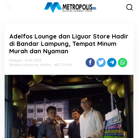
Lewati
ke
konten
Adelfos Lounge dan Liguor Store Hadir
di Bandar Lampung, Tempat Minum
Murah dan Nyaman
Redaksi
8 Mei 2023
Bandar Lampung
,
Kotaku
4421 Dilihat