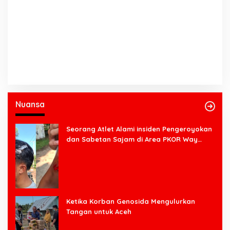
Nuansa
Seorang Atlet Alami insiden Pengeroyokan
dan Sabetan Sajam di Area PKOR Way
Halim
Ketika Korban Genosida Mengulurkan
Tangan untuk Aceh