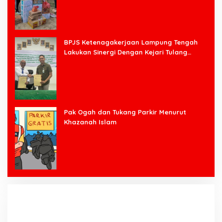
BPJS Ketenagakerjaan Lampung Tengah
Lakukan Sinergi Dengan Kejari Tulang
Bawang Barat
Pak Ogah dan Tukang Parkir Menurut
Khazanah Islam