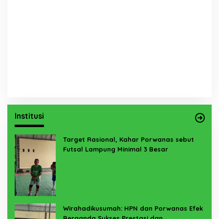
Institusi
Target Rasional, Kahar Porwanas sebut
Futsal Lampung Minimal 3 Besar
Wirahadikusumah: HPN dan Porwanas Efek
Berganda Sukses Prestasi dan