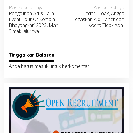
Navigasi
Pos sebelumnya
Pos berikutnya
Pengalihan Arus Lalin
Hindari Hoax, Angga
pos
Event Tour Of Kemala
Tegaskan Aldi Taher dan
Bhayangkari 2023, Mari
Lyodra Tidak Ada
Simak Jalurnya
Tinggalkan Balasan
Anda harus
masuk
untuk berkomentar.