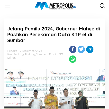
Lewati
ke
konten
Jelang Pemilu 2024, Gubernur Mahyeldi
Pastikan Perekaman Data KTP el di
Sumbar
Redaksi
7 September 2023
Kota Padang
,
Padang
,
Sumatera Barat
5131
Dilihat