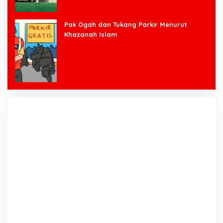
Pak Ogah dan Tukang Parkir Menurut
Khazanah Islam