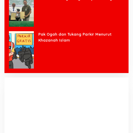
Bawang Barat
Pak Ogah dan Tukang Parkir Menurut
Khazanah Islam