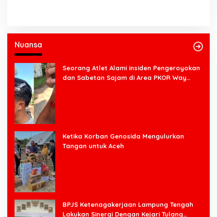
Nuansa
Seorang Atlet Alami insiden Pengeroyokan
dan Sabetan Sajam di Area PKOR Way
Halim
Ketika Korban Genosida Mengulurkan
Tangan untuk Aceh
BPJS Ketenagakerjaan Lampung Tengah
Lakukan Sinergi Dengan Kejari Tulang