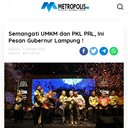
Lewati
ke
konten
Semangati UMKM dan PKL PRL, Ini
Pesan Gubernur Lampung !
Redaksi
6 Oktober 2023
Saburai
4072 Dilihat