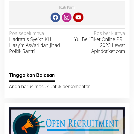
Ikuti Kami
Navigasi
Pos sebelumnya
Pos berikutnya
Hadratus Syeikh KH
Yul Beli Tiket Online PRL
pos
Hasyim Asy’ari dan Jihad
2023 Lewat
Politik Santri
Apindotiket.com
Tinggalkan Balasan
Anda harus
masuk
untuk berkomentar.