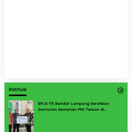
Institusi
BPJS-TK Bandar Lampung Serahkan
Santunan Kematian PMI Taiwan di
Lampung Timur