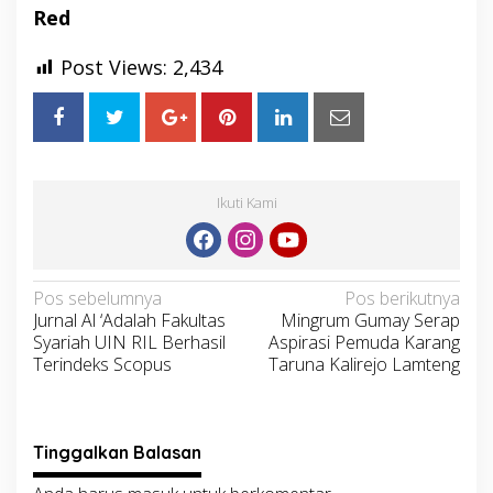
Red
Post Views:
2,434
Ikuti Kami
Navigasi
Pos sebelumnya
Pos berikutnya
Jurnal Al ‘Adalah Fakultas
Mingrum Gumay Serap
pos
Syariah UIN RIL Berhasil
Aspirasi Pemuda Karang
Terindeks Scopus
Taruna Kalirejo Lamteng
Tinggalkan Balasan