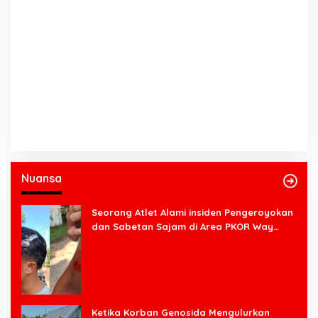
Nuansa
Seorang Atlet Alami insiden Pengeroyokan
dan Sabetan Sajam di Area PKOR Way
Halim
Ketika Korban Genosida Mengulurkan