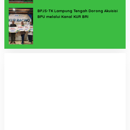
BPJS-TK Lampung Tengah Dorong Akuisisi
BPU melalui Kanal KUR BRI