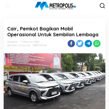
Lewati
ke
konten
Cair, Pemkot Bagikan Mobil
Operasional Untuk Sembilan Lembaga
Redaksi
7 Februari 2024
Bandar Lampung
2434 Dilihat