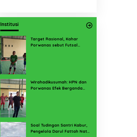
Institusi
Target Rasional, Kahar
Porwanas sebut Futsal
Lampung Minimal 3 Besar
Wirahadikusumah: HPN dan
Porwanas Efek Berganda
Sukses Prestasi dan
Penyelenggaraan
Soal Tudingan Santri Kabur,
Pengelola Darul Fattah Natar