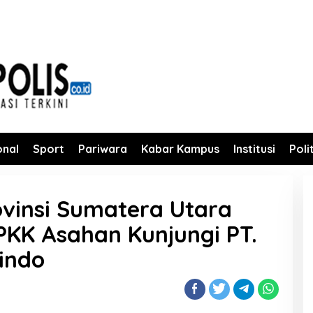
onal
Sport
Pariwara
Kabar Kampus
Institusi
Poli
ovinsi Sumatera Utara
PKK Asahan Kunjungi PT.
hindo