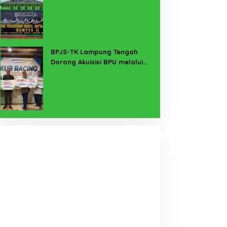
Buka Suara
BPJS-TK Lampung Tengah
Dorong Akuisisi BPU melalui
Kanal KUR BRI