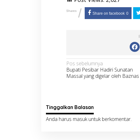
/
Shares
Share on facebook
0
Navigasi
Pos sebelumnya
Bupati Pesibar Hadiri Sunatan
pos
Massal yang digelar oleh Baznas
Tinggalkan Balasan
Anda harus
masuk
untuk berkomentar.