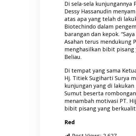
Di sela-sela kunjungannya 
Dessy Hassanudin menyamp
atas apa yang telah di laku
Biotechindo dalam pengem
barangan dan kepok. “Say
Asahan terus mendukung P
menghasilkan bibit pisang 
Beliau.
Di tempat yang sama Ketu
Hj. Titiek Sugiharti Surya
kunjungan yang di lakukan 
Sumut beserta rombongan, 
menambah motivasi PT. Hi
bibit pisang yang berkuali
Red
Post Views:
2,627