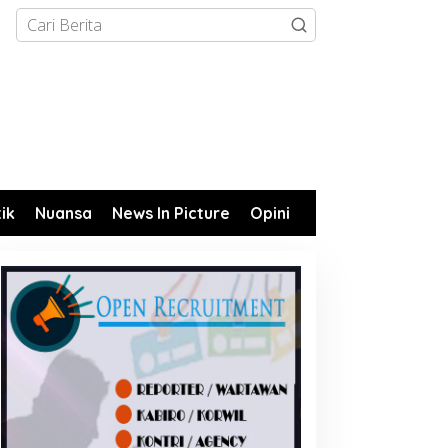
tik
Nuansa
News In Picture
Opini