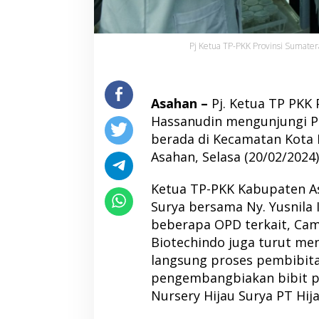
Pj Ketua TP-PKK Provinsi Sumater
Asahan –
Pj. Ketua TP PKK
Hassanudin mengunjungi PT
berada di Kecamatan Kota 
Asahan, Selasa (20/02/2024)
Ketua TP-PKK Kabupaten Asa
Surya bersama Ny. Yusnila I
beberapa OPD terkait, Cama
Biotechindo juga turut me
langsung proses pembibita
pengembangbiakan bibit p
Nursery Hijau Surya PT Hij