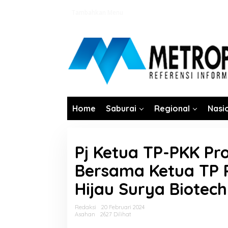
Lewati
Tambahkan Menu
ke
konten
Home
Saburai
Regional
Nasi
Pj Ketua TP-PKK Pr
Bersama Ketua TP 
Hijau Surya Biotec
Redaksi
20 Februari 2024
Asahan
2627 Dilihat