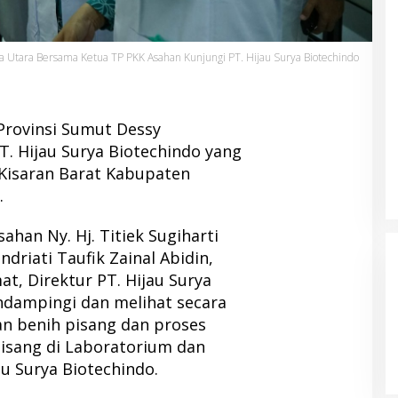
a Utara Bersama Ketua TP PKK Asahan Kunjungi PT. Hijau Surya Biotechindo
 Provinsi Sumut Dessy
. Hijau Surya Biotechindo yang
Kisaran Barat Kabupaten
.
han Ny. Hj. Titiek Sugiharti
ndriati Taufik Zainal Abidin,
t, Direktur PT. Hijau Surya
ndampingi dan melihat secara
n benih pisang dan proses
isang di Laboratorium dan
au Surya Biotechindo.