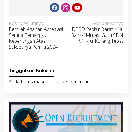
Navigasi
Pos sebelumnya
Pos berikutnya
Pemkab Asahan Apresiasi
DPRD Pesisir Barat Nilai
pos
Semua Pemangku
Sanksi Mutasi Guru SDN
Kepentingan Atas
91 Krui Kurang Tepat
Suksesnya Pemilu 2024
Tinggalkan Balasan
Anda harus
masuk
untuk berkomentar.