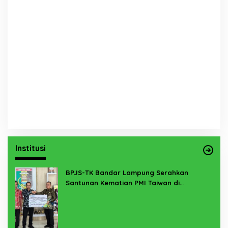
Institusi
BPJS-TK Bandar Lampung Serahkan
Santunan Kematian PMI Taiwan di
Lampung Timur