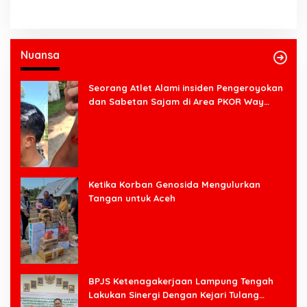
Nuansa
Seorang Atlet Alami insiden Pengeroyokan
dan Sabetan Sajam di Area PKOR Way
Halim
Ketika Korban Genosida Mengulurkan
Tangan untuk Aceh
BPJS Ketenagakerjaan Lampung Tengah
Lakukan Sinergi Dengan Kejari Tulang