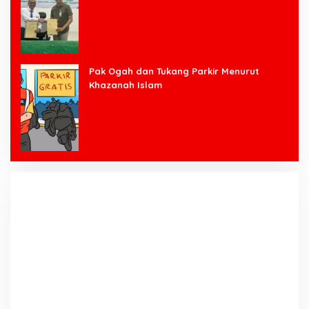
Bawang Barat
Pak Ogah dan Tukang Parkir Menurut
Khazanah Islam