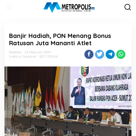
Lewati
ke
konten
Banjir Hadiah, PON Menang Bonus
Ratusan Juta Mananti Atlet
Redaksi
29 Februari 2024
Institusi
,
Nasional
8227 Dilihat