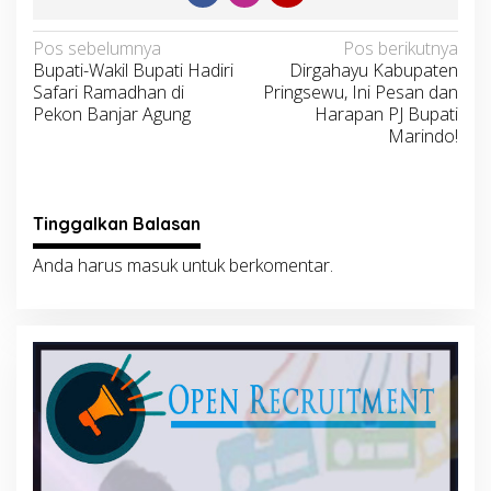
Navigasi
Pos sebelumnya
Pos berikutnya
Bupati-Wakil Bupati Hadiri
Dirgahayu Kabupaten
pos
Safari Ramadhan di
Pringsewu, Ini Pesan dan
Pekon Banjar Agung
Harapan PJ Bupati
Marindo!
Tinggalkan Balasan
Anda harus
masuk
untuk berkomentar.