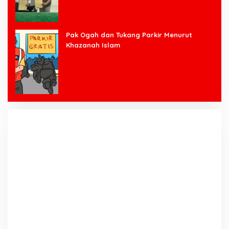
Pak Ogah dan Tukang Parkir Menurut
Khazanah Islam