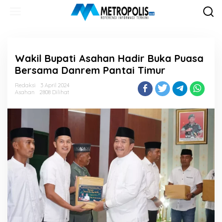
Lewati
ke
konten
Wakil Bupati Asahan Hadir Buka Puasa
Bersama Danrem Pantai Timur
Redaksi
3 April 2024
Asahan
2808 Dilihat