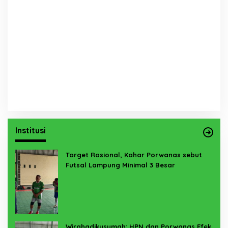
Institusi
Target Rasional, Kahar Porwanas sebut
Futsal Lampung Minimal 3 Besar
Wirahadikusumah: HPN dan Porwanas Efek