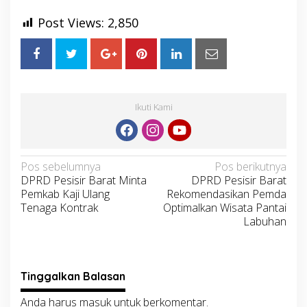
Post Views:
2,850
Ikuti Kami
Navigasi
Pos sebelumnya
Pos berikutnya
DPRD Pesisir Barat Minta
DPRD Pesisir Barat
pos
Pemkab Kaji Ulang
Rekomendasikan Pemda
Tenaga Kontrak
Optimalkan Wisata Pantai
Labuhan
Tinggalkan Balasan
Anda harus
masuk
untuk berkomentar.