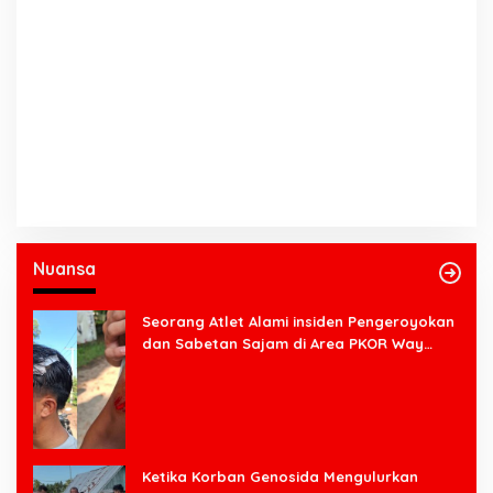
Nuansa
Seorang Atlet Alami insiden Pengeroyokan
dan Sabetan Sajam di Area PKOR Way
Halim
Ketika Korban Genosida Mengulurkan