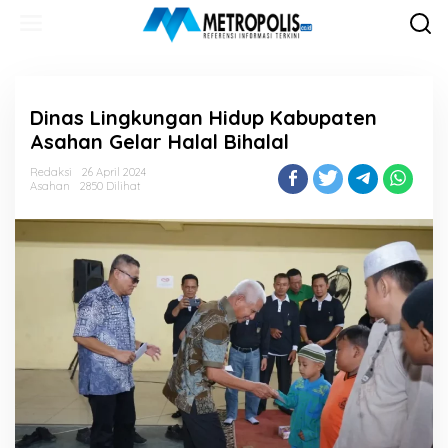
Lewati
ke
konten
Dinas Lingkungan Hidup Kabupaten
Asahan Gelar Halal Bihalal
Redaksi
26 April 2024
Asahan
2850 Dilihat