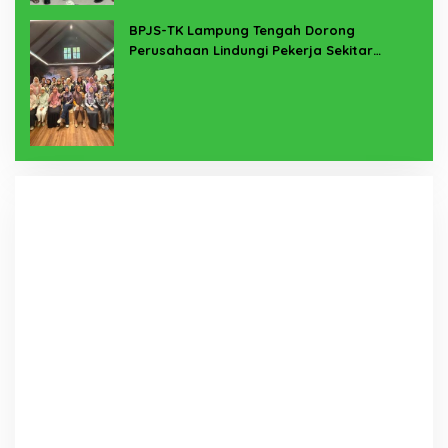
BPJS-TK Lampung Tengah Dorong
Perusahaan Lindungi Pekerja Sekitar
Melalui Program SERTAKAN