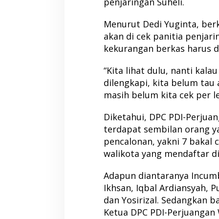
penjaringan Suheli.
Menurut Dedi Yuginta, ber
akan di cek panitia penjar
kekurangan berkas harus di
“Kita lihat dulu, nanti ka
dilengkapi, kita belum tau
masih belum kita cek per l
Diketahui, DPC PDI-Perjua
terdapat sembilan orang 
pencalonan, yakni 7 bakal 
walikota yang mendaftar d
Adapun diantaranya Incumb
Ikhsan, Iqbal Ardiansyah, P
dan Yosirizal. Sedangkan ba
Ketua DPC PDI-Perjuangan 