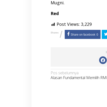
Mugni.
Red
Post Views:
3,229
/
Shares
Share on facebook
0
Navigasi
Pos sebelumnya
Alasan Fundamental Memilih R
pos