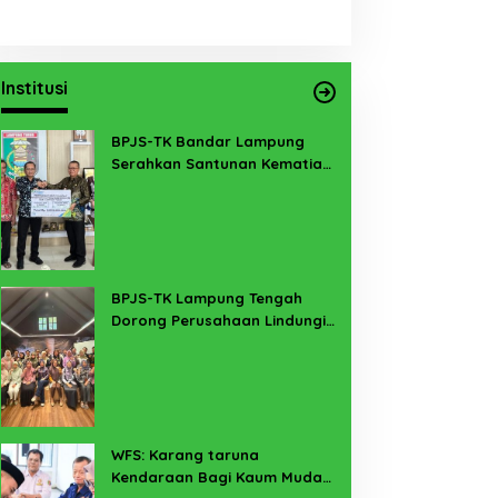
Institusi
BPJS-TK Bandar Lampung
Serahkan Santunan Kematian
PMI Taiwan di Lampung Timur
BPJS-TK Lampung Tengah
Dorong Perusahaan Lindungi
Pekerja Sekitar Melalui
Program SERTAKAN
WFS: Karang taruna
Kendaraan Bagi Kaum Muda