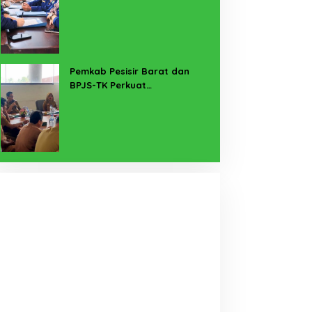
untuk Lampung Yang Maju
Pemkab Pesisir Barat dan
BPJS-TK Perkuat
Perlindungan Pekerja Rentan