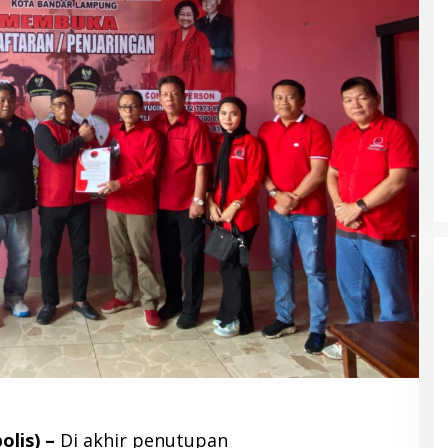
olis) –
Di akhir penutupan