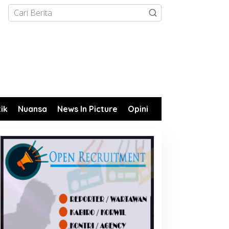
tik
Nuansa
News In Picture
Opini