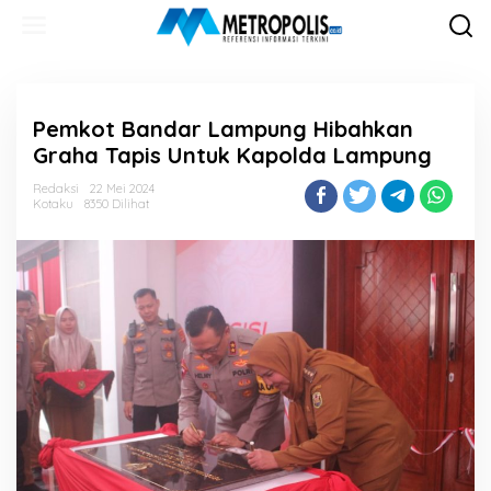
Lewati
ke
konten
Pemkot Bandar Lampung Hibahkan
Graha Tapis Untuk Kapolda Lampung
Redaksi
22 Mei 2024
Kotaku
8350 Dilihat