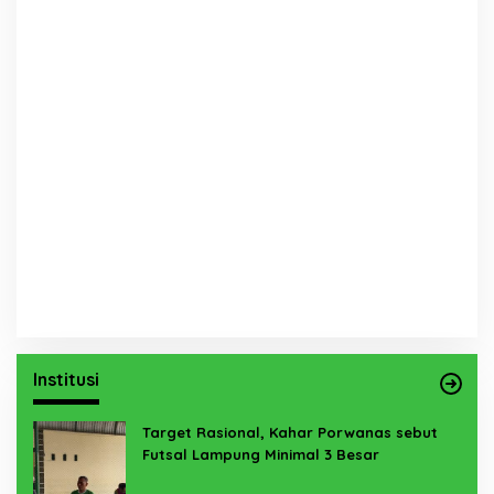
Institusi
Target Rasional, Kahar Porwanas sebut
Futsal Lampung Minimal 3 Besar