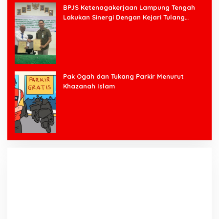
BPJS Ketenagakerjaan Lampung Tengah
Lakukan Sinergi Dengan Kejari Tulang
Bawang Barat
Pak Ogah dan Tukang Parkir Menurut
Khazanah Islam