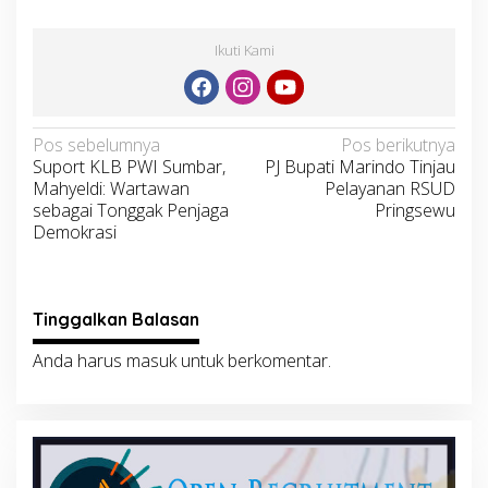
Ikuti Kami
Navigasi
Pos sebelumnya
Pos berikutnya
Suport KLB PWI Sumbar,
PJ Bupati Marindo Tinjau
pos
Mahyeldi: Wartawan
Pelayanan RSUD
sebagai Tonggak Penjaga
Pringsewu
Demokrasi
Tinggalkan Balasan
Anda harus
masuk
untuk berkomentar.