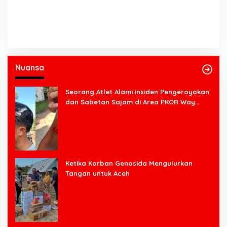
Nuansa
Seorang Atlet Alami insiden Pengeroyokan
dan Sabetan Sajam di Area PKOR Way
Halim
Ketika Korban Genosida Mengulurkan
Tangan untuk Aceh