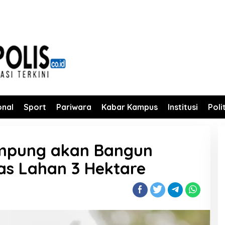
onal
Sport
Pariwara
Kabar Kampus
Institusi
Poli
mpung akan Bangun
as Lahan 3 Hektare