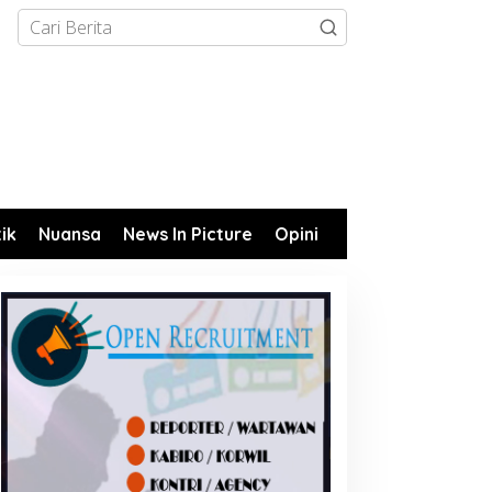
tik
Nuansa
News In Picture
Opini