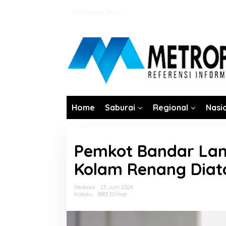
Lewati
Tambahkan Menu
ke
konten
Home
Saburai
Regional
Nasi
Pemkot Bandar La
Kolam Renang Diat
Redaksi
23 Juni 2024
Kotaku
8983 Dilihat