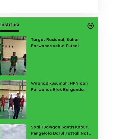
Institusi
Target Rasional, Kahar
Porwanas sebut Futsal
Lampung Minimal 3 Besar
Wirahadikusumah: HPN dan
Porwanas Efek Berganda
Sukses Prestasi dan
Penyelenggaraan
Soal Tudingan Santri Kabur,
Pengelola Darul Fattah Natar