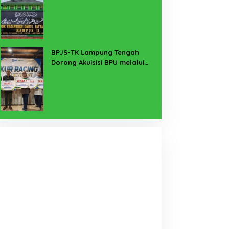
Buka Suara
BPJS-TK Lampung Tengah
Dorong Akuisisi BPU melalui
Kanal KUR BRI