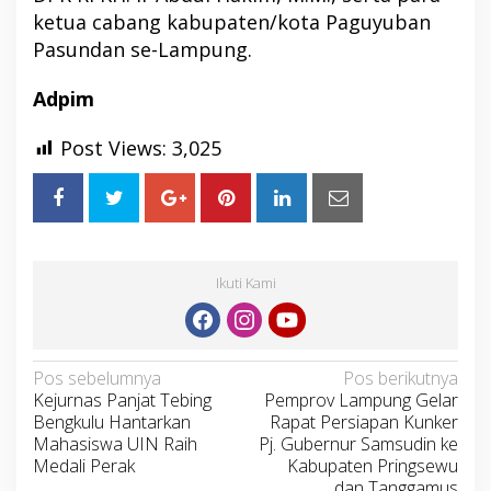
ketua cabang kabupaten/kota Paguyuban
Pasundan se-Lampung.
Adpim
Post Views:
3,025
Ikuti Kami
Navigasi
Pos sebelumnya
Pos berikutnya
Kejurnas Panjat Tebing
Pemprov Lampung Gelar
pos
Bengkulu Hantarkan
Rapat Persiapan Kunker
Mahasiswa UIN Raih
Pj. Gubernur Samsudin ke
Medali Perak
Kabupaten Pringsewu
dan Tanggamus