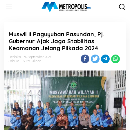
Lewati
ke
konten
Muswil II Paguyuban Pasundan, Pj.
Gubernur Ajak Jaga Stabilitas
Keamanan Jelang Pilkada 2024
Redaksi
30 September 2024
Saburai
3025 Dilihat