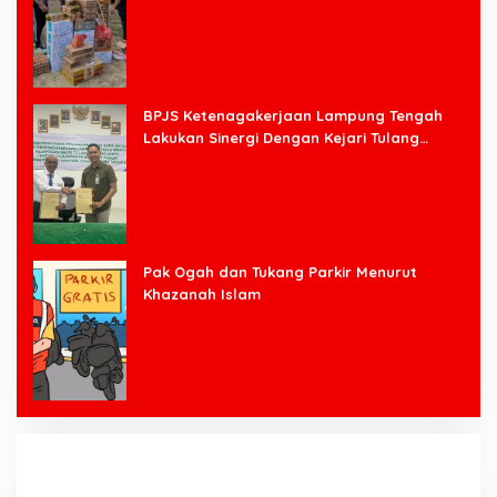
BPJS Ketenagakerjaan Lampung Tengah
Lakukan Sinergi Dengan Kejari Tulang
Bawang Barat
Pak Ogah dan Tukang Parkir Menurut
Khazanah Islam