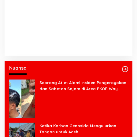
Nuansa
Seorang Atlet Alami insiden Pengeroyokan
dan Sabetan Sajam di Area PKOR Way
Halim
Ketika Korban Genosida Mengulurkan
Tangan untuk Aceh