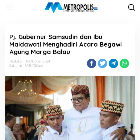
Lewati
ke
konten
Pj. Gubernur Samsudin dan Ibu
Maidawati Menghadiri Acara Begawi
Agung Marga Balau
Redaksi
19 Oktober 2024
Saburai
6046 Dilihat