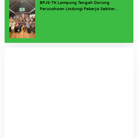
BPJS-TK Lampung Tengah Dorong
Perusahaan Lindungi Pekerja Sekitar
Melalui Program SERTAKAN