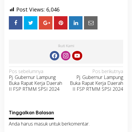
Post Views:
6,046
Ikuti Kami
Navigasi
Pos sebelumnya
Pos berikutnya
Pj. Gubernur Lampung
Pj. Gubernur Lampung
pos
Buka Rapat Kerja Daerah
Buka Rapat Kerja Daerah
II FSP RTMM SPSI 2024
II FSP RTMM SPSI 2024
Tinggalkan Balasan
Anda harus
masuk
untuk berkomentar.